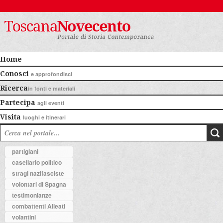
Home
Conosci
e approfondisci
Ricerca
in fonti e materiali
Partecipa
agli eventi
Visita
luoghi e itinerari
partigiani
casellario politico
stragi nazifasciste
volontari di Spagna
testimonianze
combattenti Alleati
volantini