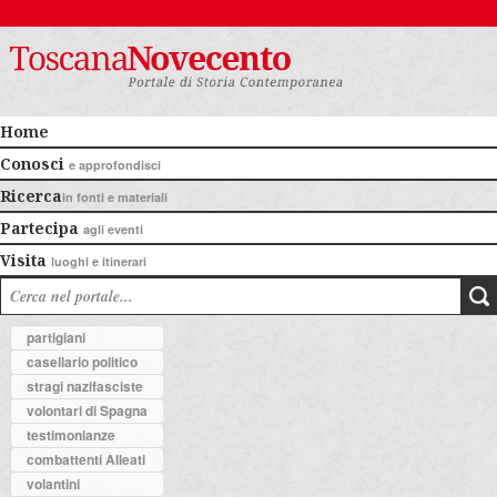
Home
Conosci
e approfondisci
Ricerca
in fonti e materiali
Partecipa
agli eventi
Visita
luoghi e itinerari
partigiani
casellario politico
stragi nazifasciste
volontari di Spagna
testimonianze
combattenti Alleati
volantini