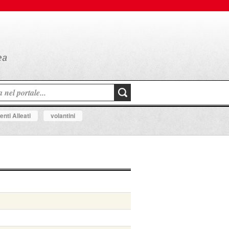
nti Alleati
volantini