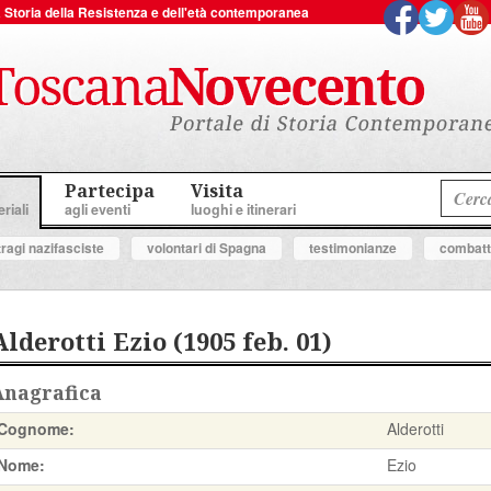
 la Storia della Resistenza e dell'età contemporanea
Partecipa
Visita
riali
agli eventi
luoghi e itinerari
tragi nazifasciste
volontari di Spagna
testimonianze
combatte
Alderotti Ezio (1905 feb. 01)
Anagrafica
Cognome:
Alderotti
Nome:
Ezio