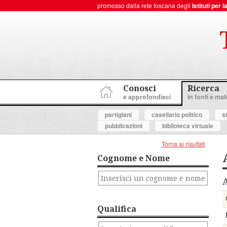
promosso dalla rete toscana degli
Istituti per
ToscanaNovecento Portale di Storia Contemporanea
Conosci
Ricerca
e approfondisci
in fonti e mate
partigiani
casellario politico
s
pubblicazioni
biblioteca virtuale
Torna ai risultati
Cognome e Nome
Qualifica