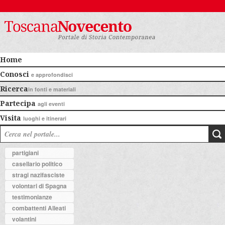
Home
Conosci
e approfondisci
Ricerca
in fonti e materiali
Partecipa
agli eventi
Visita
luoghi e itinerari
partigiani
casellario politico
stragi nazifasciste
volontari di Spagna
testimonianze
combattenti Alleati
volantini