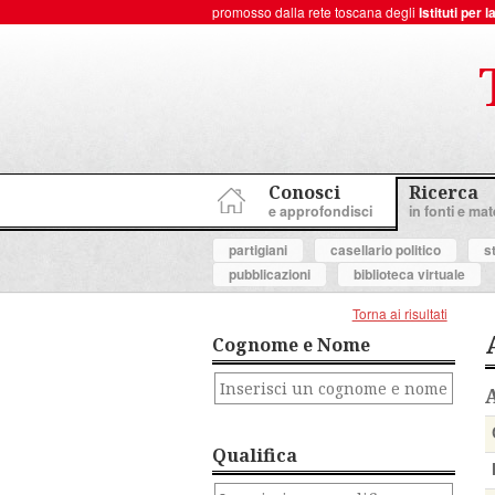
promosso dalla rete toscana degli
Istituti per
ToscanaNovecento Portale di Storia Contemporanea
Conosci
Ricerca
e approfondisci
in fonti e mate
partigiani
casellario politico
s
pubblicazioni
biblioteca virtuale
Torna ai risultati
Cognome e Nome
Qualifica