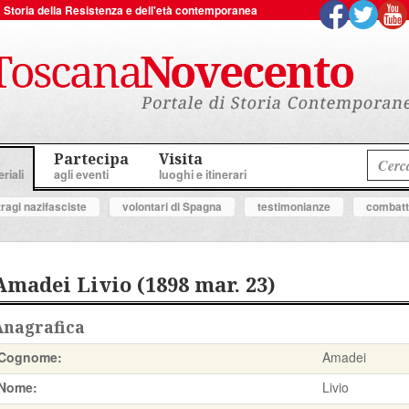
 la Storia della Resistenza e dell'età contemporanea
Partecipa
Visita
riali
agli eventi
luoghi e itinerari
tragi nazifasciste
volontari di Spagna
testimonianze
combatte
Amadei Livio (1898 mar. 23)
Anagrafica
Cognome:
Amadei
Nome:
Livio