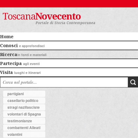
Home
Conosci
e approfondisci
Ricerca
in fonti e materiali
Partecipa
agli eventi
Visita
luoghi e itinerari
partigiani
casellario politico
stragi nazifasciste
volontari di Spagna
testimonianze
combattenti Alleati
volantini