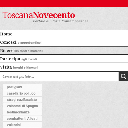
Home
Conosci
e approfondisci
Ricerca
in fonti e materiali
Partecipa
agli eventi
Visita
luoghi e itinerari
partigiani
casellario politico
stragi nazifasciste
volontari di Spagna
testimonianze
combattenti Alleati
volantini