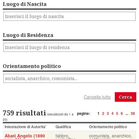
Luogo di Nascita
Luogo di Residenza
Orientamento politico
Cerca
759 risultati
pagina:
1
2
3
4
5
6
...
38
(visualizzati da 1 a
20)
Intestazione di Autorita'
Qualifica
Orientamento politico
Abati Angelo (1890
fabbro,
comunista, anarchico,