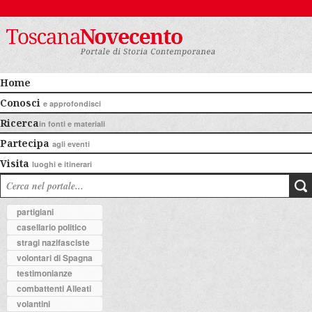
Home
Conosci
e approfondisci
Ricerca
in fonti e materiali
Partecipa
agli eventi
Visita
luoghi e itinerari
partigiani
casellario politico
stragi nazifasciste
volontari di Spagna
testimonianze
combattenti Alleati
volantini