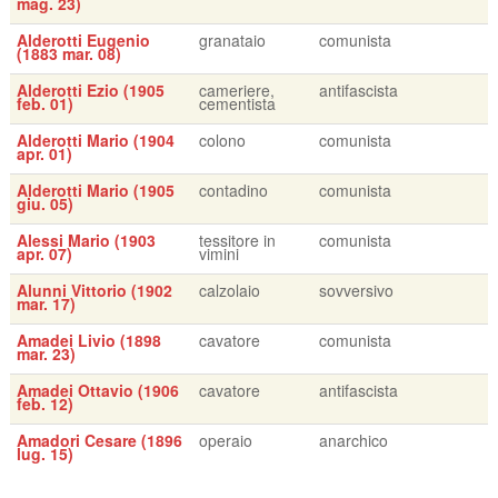
mag. 23)
Alderotti Eugenio
granataio
comunista
(1883 mar. 08)
Alderotti Ezio (1905
cameriere,
antifascista
feb. 01)
cementista
Alderotti Mario (1904
colono
comunista
apr. 01)
Alderotti Mario (1905
contadino
comunista
giu. 05)
Alessi Mario (1903
tessitore in
comunista
apr. 07)
vimini
Alunni Vittorio (1902
calzolaio
sovversivo
mar. 17)
Amadei Livio (1898
cavatore
comunista
mar. 23)
Amadei Ottavio (1906
cavatore
antifascista
feb. 12)
Amadori Cesare (1896
operaio
anarchico
lug. 15)