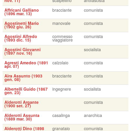
nov. 11)
scalpellino
antifascista
Affricani Galliano
bracciante
comunista
(1896 mar. 13)
Agostinetti Mario
manovale
comunista
(1902 giu. 26)
Agostini Alfredo
commesso
comunista
(1893 dic. 15)
viaggiatore
Agostini Giovanni
socialista
(1897 nov. 16)
Agresti Amedeo (1891
calzolaio
comunista
apr. 07)
Aira Assunto (1903
bracciante
comunista
gen. 08)
Albertelli Guido (1867
ingegnere
socialista
gen. 23)
Alderotti Argante
comunista
(1900 set. 27)
Alderotti Assunta
casalinga
anarchica
(1889 mar. 30)
Alderotti Dino (1898
granataio
comunista