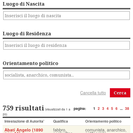
Luogo di Nascita
Luogo di Residenza
Orientamento politico
Cerca
759 risultati
pagina:
1
2
3
4
5
6
...
38
(visualizzati da 1 a
20)
Intestazione di Autorita'
Qualifica
Orientamento politico
Abati Angelo (1890
fabbro,
comunista, anarchico,