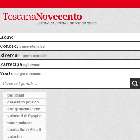
Home
Conosci
e approfondisci
Ricerca
in fonti e materiali
Partecipa
agli eventi
Visita
luoghi e itinerari
partigiani
casellario politico
stragi nazifasciste
volontari di Spagna
testimonianze
combattenti Alleati
volantini