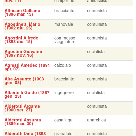
nov. 11)
scalpellino
antifascista
Affricani Galliano
bracciante
comunista
(1896 mar. 13)
Agostinetti Mario
manovale
comunista
(1902 giu. 26)
Agostini Alfredo
commesso
comunista
(1893 dic. 15)
viaggiatore
Agostini Giovanni
socialista
(1897 nov. 16)
Agresti Amedeo (1891
calzolaio
comunista
apr. 07)
Aira Assunto (1903
bracciante
comunista
gen. 08)
Albertelli Guido (1867
ingegnere
socialista
gen. 23)
Alderotti Argante
comunista
(1900 set. 27)
Alderotti Assunta
casalinga
anarchica
(1889 mar. 30)
Alderotti Dino (1898
granataio
comunista