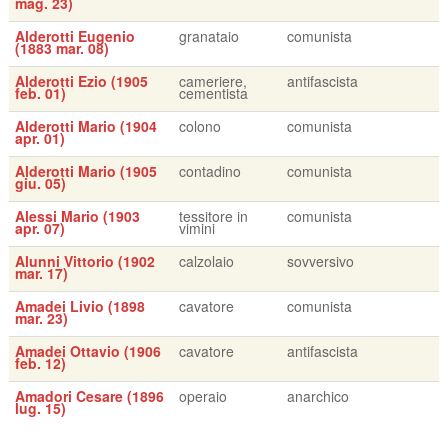
mag. 23)
Alderotti Eugenio
granataio
comunista
(1883 mar. 08)
Alderotti Ezio (1905
cameriere,
antifascista
feb. 01)
cementista
Alderotti Mario (1904
colono
comunista
apr. 01)
Alderotti Mario (1905
contadino
comunista
giu. 05)
Alessi Mario (1903
tessitore in
comunista
apr. 07)
vimini
Alunni Vittorio (1902
calzolaio
sovversivo
mar. 17)
Amadei Livio (1898
cavatore
comunista
mar. 23)
Amadei Ottavio (1906
cavatore
antifascista
feb. 12)
Amadori Cesare (1896
operaio
anarchico
lug. 15)