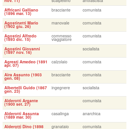
nov. 11)
scalpellino
antifascista
Affricani Galliano
bracciante
comunista
(1896 mar. 13)
Agostinetti Mario
manovale
comunista
(1902 giu. 26)
Agostini Alfredo
commesso
comunista
(1893 dic. 15)
viaggiatore
Agostini Giovanni
socialista
(1897 nov. 16)
Agresti Amedeo (1891
calzolaio
comunista
apr. 07)
Aira Assunto (1903
bracciante
comunista
gen. 08)
Albertelli Guido (1867
ingegnere
socialista
gen. 23)
Alderotti Argante
comunista
(1900 set. 27)
Alderotti Assunta
casalinga
anarchica
(1889 mar. 30)
Alderotti Dino (1898
granataio
comunista