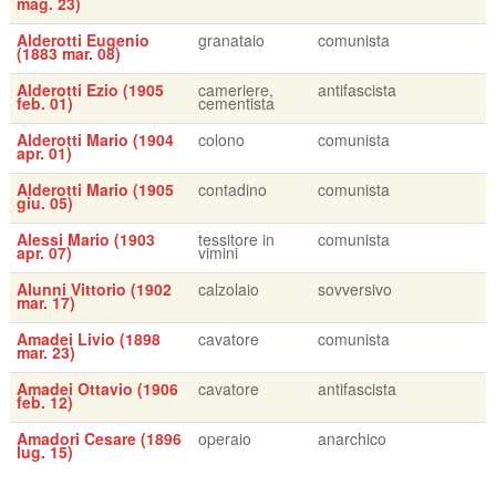
mag. 23)
Alderotti Eugenio
granataio
comunista
(1883 mar. 08)
Alderotti Ezio (1905
cameriere,
antifascista
feb. 01)
cementista
Alderotti Mario (1904
colono
comunista
apr. 01)
Alderotti Mario (1905
contadino
comunista
giu. 05)
Alessi Mario (1903
tessitore in
comunista
apr. 07)
vimini
Alunni Vittorio (1902
calzolaio
sovversivo
mar. 17)
Amadei Livio (1898
cavatore
comunista
mar. 23)
Amadei Ottavio (1906
cavatore
antifascista
feb. 12)
Amadori Cesare (1896
operaio
anarchico
lug. 15)