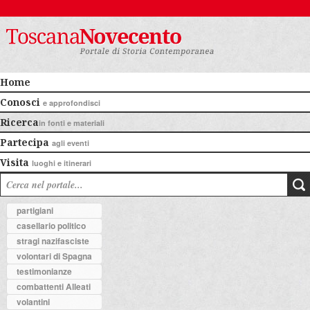
Home
Conosci
e approfondisci
Ricerca
in fonti e materiali
Partecipa
agli eventi
Visita
luoghi e itinerari
partigiani
casellario politico
stragi nazifasciste
volontari di Spagna
testimonianze
combattenti Alleati
volantini