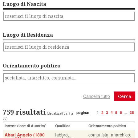
Luogo di Nascita
Luogo di Residenza
Orientamento politico
Cerca
759 risultati
pagina:
1
2
3
4
5
6
...
38
(visualizzati da 1 a
20)
Intestazione di Autorita'
Qualifica
Orientamento politico
Abati Angelo (1890
fabbro,
comunista, anarchico,