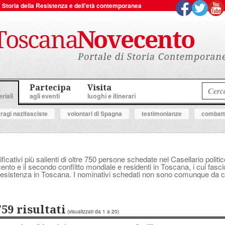
 la Storia della Resistenza e dell'età contemporanea
Partecipa
Visita
riali
agli eventi
luoghi e itinerari
tragi nazifasciste
volontari di Spagna
testimonianze
combatte
ificativi più salienti di oltre 750 persone schedate nel Casellario polit
ocento e il secondo conflitto mondiale e residenti in Toscana, i cui fasc
a Resistenza in Toscana. I nominativi schedati non sono comunque da con
759 risultati
(visualizzati da 1 a 20)