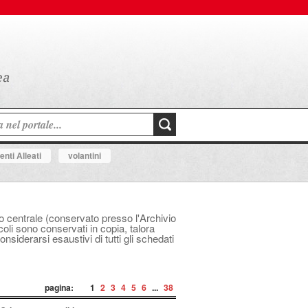
nti Alleati
volantini
ico centrale (conservato presso l'Archivio
icoli sono conservati in copia, talora
siderarsi esaustivi di tutti gli schedati
pagina:
1
2
3
4
5
6
...
38