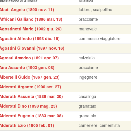
Intestazione di Autorita'
Qualifica
Abati Angelo (1890 nov. 11)
fabbro, scalpellino
Affricani Galliano (1896 mar. 13)
bracciante
Agostinetti Mario (1902 giu. 26)
manovale
Agostini Alfredo (1893 dic. 15)
commesso viaggiatore
Agostini Giovanni (1897 nov. 16)
Agresti Amedeo (1891 apr. 07)
calzolaio
Aira Assunto (1903 gen. 08)
bracciante
Albertelli Guido (1867 gen. 23)
ingegnere
Alderotti Argante (1900 set. 27)
Alderotti Assunta (1889 mar. 30)
casalinga
Alderotti Dino (1898 mag. 23)
granataio
Alderotti Eugenio (1883 mar. 08)
granataio
Alderotti Ezio (1905 feb. 01)
cameriere, cementista