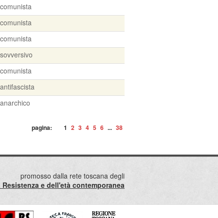
comunista
comunista
comunista
sovversivo
comunista
antifascista
anarchico
pagina:
1
2
3
4
5
6
...
38
promosso dalla rete toscana degli
lla Resistenza e dell'età contemporanea