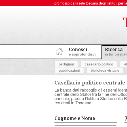
promosso dalla rete toscana degli
Istituti per
ToscanaNovecento Portale di Storia Contemporanea
Conosci
Ricerca
e approfondisci
in fonti e mate
partigiani
casellario politico
s
pubblicazioni
biblioteca virtuale
Casellario politico centrale
La banca dati raccoglie gli estremi ident
centrale dello Stato) tra la fine dell'Ott
parziale, presso l'Istituto Storico dell
residenti in Toscana.
Cognome e Nome