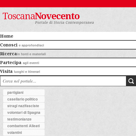
Home
Conosci
e approfondisci
Ricerca
in fonti e materiali
Partecipa
agli eventi
Visita
luoghi e itinerari
partigiani
casellario politico
stragi nazifasciste
volontari di Spagna
testimonianze
combattenti Alleati
volantini