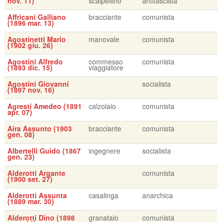
nov. 11)
scalpellino
antifascista
Affricani Galliano
bracciante
comunista
(1896 mar. 13)
Agostinetti Mario
manovale
comunista
(1902 giu. 26)
Agostini Alfredo
commesso
comunista
(1893 dic. 15)
viaggiatore
Agostini Giovanni
socialista
(1897 nov. 16)
Agresti Amedeo (1891
calzolaio
comunista
apr. 07)
Aira Assunto (1903
bracciante
comunista
gen. 08)
Albertelli Guido (1867
ingegnere
socialista
gen. 23)
Alderotti Argante
comunista
(1900 set. 27)
Alderotti Assunta
casalinga
anarchica
(1889 mar. 30)
Alderotti Dino (1898
granataio
comunista