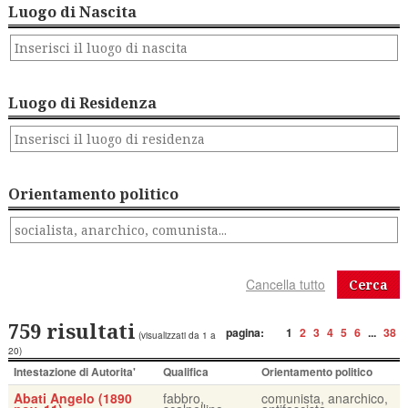
Luogo di Nascita
Luogo di Residenza
Orientamento politico
Cerca
759 risultati
pagina:
1
2
3
4
5
6
...
38
(visualizzati da 1 a
20)
Intestazione di Autorita'
Qualifica
Orientamento politico
Abati Angelo (1890
fabbro,
comunista, anarchico,