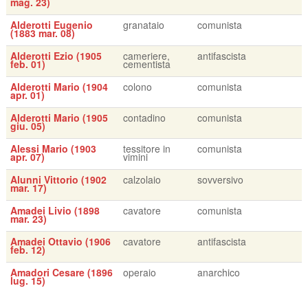
mag. 23)
Alderotti Eugenio
granataio
comunista
(1883 mar. 08)
Alderotti Ezio (1905
cameriere,
antifascista
feb. 01)
cementista
Alderotti Mario (1904
colono
comunista
apr. 01)
Alderotti Mario (1905
contadino
comunista
giu. 05)
Alessi Mario (1903
tessitore in
comunista
apr. 07)
vimini
Alunni Vittorio (1902
calzolaio
sovversivo
mar. 17)
Amadei Livio (1898
cavatore
comunista
mar. 23)
Amadei Ottavio (1906
cavatore
antifascista
feb. 12)
Amadori Cesare (1896
operaio
anarchico
lug. 15)