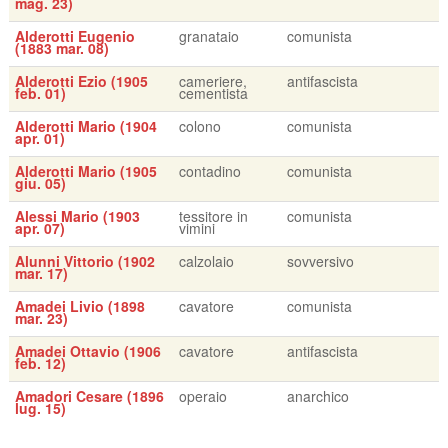
mag. 23)
Alderotti Eugenio
granataio
comunista
(1883 mar. 08)
Alderotti Ezio (1905
cameriere,
antifascista
feb. 01)
cementista
Alderotti Mario (1904
colono
comunista
apr. 01)
Alderotti Mario (1905
contadino
comunista
giu. 05)
Alessi Mario (1903
tessitore in
comunista
apr. 07)
vimini
Alunni Vittorio (1902
calzolaio
sovversivo
mar. 17)
Amadei Livio (1898
cavatore
comunista
mar. 23)
Amadei Ottavio (1906
cavatore
antifascista
feb. 12)
Amadori Cesare (1896
operaio
anarchico
lug. 15)