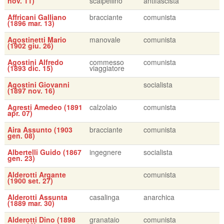
nov. 11)
scalpellino
antifascista
Affricani Galliano
bracciante
comunista
(1896 mar. 13)
Agostinetti Mario
manovale
comunista
(1902 giu. 26)
Agostini Alfredo
commesso
comunista
(1893 dic. 15)
viaggiatore
Agostini Giovanni
socialista
(1897 nov. 16)
Agresti Amedeo (1891
calzolaio
comunista
apr. 07)
Aira Assunto (1903
bracciante
comunista
gen. 08)
Albertelli Guido (1867
ingegnere
socialista
gen. 23)
Alderotti Argante
comunista
(1900 set. 27)
Alderotti Assunta
casalinga
anarchica
(1889 mar. 30)
Alderotti Dino (1898
granataio
comunista