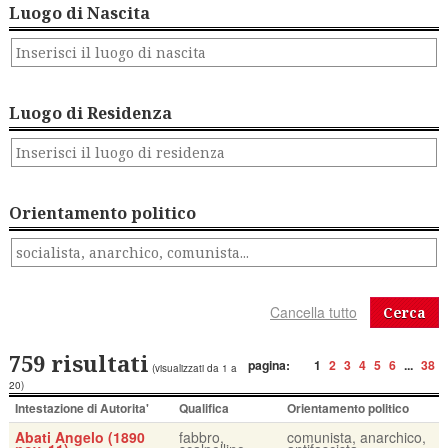
Luogo di Nascita
Luogo di Residenza
Orientamento politico
Cerca
759 risultati
pagina:
1
2
3
4
5
6
...
38
(visualizzati da 1 a
20)
Intestazione di Autorita'
Qualifica
Orientamento politico
Abati Angelo (1890
fabbro,
comunista, anarchico,