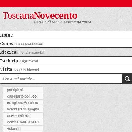
Home
Conosci
e approfondisci
Ricerca
in fonti e materiali
Partecipa
agli eventi
Visita
luoghi e itinerari
partigiani
casellario politico
stragi nazifasciste
volontari di Spagna
testimonianze
combattenti Alleati
volantini