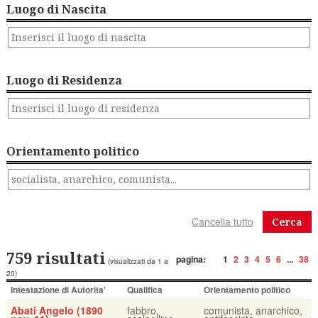
Luogo di Nascita
Luogo di Residenza
Orientamento politico
Cerca
759 risultati
pagina:
1
2
3
4
5
6
...
38
(visualizzati da 1 a
20)
Intestazione di Autorita'
Qualifica
Orientamento politico
Abati Angelo (1890
fabbro,
comunista, anarchico,