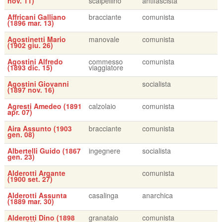
nov. 11)
scalpellino
antifascista
Affricani Galliano
bracciante
comunista
(1896 mar. 13)
Agostinetti Mario
manovale
comunista
(1902 giu. 26)
Agostini Alfredo
commesso
comunista
(1893 dic. 15)
viaggiatore
Agostini Giovanni
socialista
(1897 nov. 16)
Agresti Amedeo (1891
calzolaio
comunista
apr. 07)
Aira Assunto (1903
bracciante
comunista
gen. 08)
Albertelli Guido (1867
ingegnere
socialista
gen. 23)
Alderotti Argante
comunista
(1900 set. 27)
Alderotti Assunta
casalinga
anarchica
(1889 mar. 30)
Alderotti Dino (1898
granataio
comunista