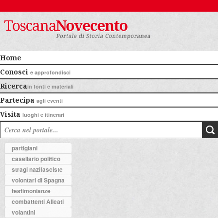
Home
Conosci
e approfondisci
Ricerca
in fonti e materiali
Partecipa
agli eventi
Visita
luoghi e itinerari
partigiani
casellario politico
stragi nazifasciste
volontari di Spagna
testimonianze
combattenti Alleati
volantini