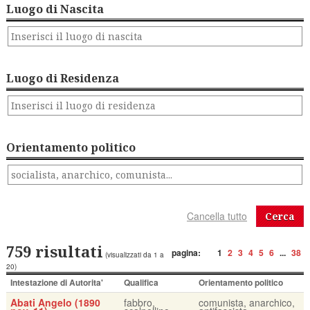
Luogo di Nascita
Luogo di Residenza
Orientamento politico
Cerca
759 risultati
pagina:
1
2
3
4
5
6
...
38
(visualizzati da 1 a
20)
Intestazione di Autorita'
Qualifica
Orientamento politico
Abati Angelo (1890
fabbro,
comunista, anarchico,