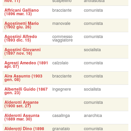
nov. 11)
scalpellino
antifascista
Affricani Galliano
bracciante
comunista
(1896 mar. 13)
Agostinetti Mario
manovale
comunista
(1902 giu. 26)
Agostini Alfredo
commesso
comunista
(1893 dic. 15)
viaggiatore
Agostini Giovanni
socialista
(1897 nov. 16)
Agresti Amedeo (1891
calzolaio
comunista
apr. 07)
Aira Assunto (1903
bracciante
comunista
gen. 08)
Albertelli Guido (1867
ingegnere
socialista
gen. 23)
Alderotti Argante
comunista
(1900 set. 27)
Alderotti Assunta
casalinga
anarchica
(1889 mar. 30)
Alderotti Dino (1898
granataio
comunista