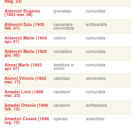
mag. 23)
Alderotti Eugenio
granataio
comunista
(1883 mar. 08)
Alderotti Ezio (1905
cameriere,
antifascista
feb. 01)
cementista
Alderotti Mario (1904
colono
comunista
apr. 01)
Alderotti Mario (1905
contadino
comunista
giu. 05)
Alessi Mario (1903
tessitore in
comunista
apr. 07)
vimini
Alunni Vittorio (1902
calzolaio
sovversivo
mar. 17)
Amadei Livio (1898
cavatore
comunista
mar. 23)
Amadei Ottavio (1906
cavatore
antifascista
feb. 12)
Amadori Cesare (1896
operaio
anarchico
lug. 15)