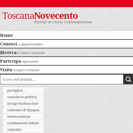
Home
Conosci
e approfondisci
Ricerca
in fonti e materiali
Partecipa
agli eventi
Visita
luoghi e itinerari
partigiani
casellario politico
stragi nazifasciste
volontari di Spagna
testimonianze
combattenti Alleati
volantini