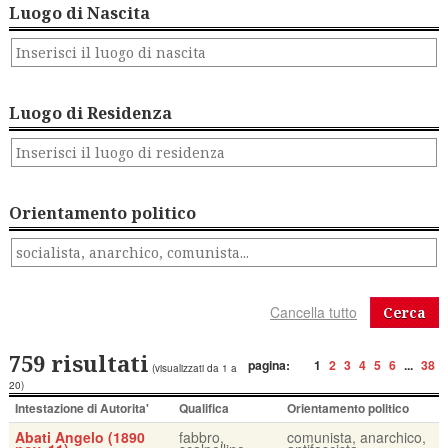
Luogo di Nascita
Luogo di Residenza
Orientamento politico
Cerca
759 risultati
pagina:
1
2
3
4
5
6
...
38
(visualizzati da 1 a
20)
Intestazione di Autorita'
Qualifica
Orientamento politico
Abati Angelo (1890
fabbro,
comunista, anarchico,