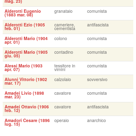
mag. 23)
Alderotti Eugenio
granataio
comunista
(1883 mar. 08)
Alderotti Ezio (1905
cameriere,
antifascista
feb. 01)
cementista
Alderotti Mario (1904
colono
comunista
apr. 01)
Alderotti Mario (1905
contadino
comunista
giu. 05)
Alessi Mario (1903
tessitore in
comunista
apr. 07)
vimini
Alunni Vittorio (1902
calzolaio
sovversivo
mar. 17)
Amadei Livio (1898
cavatore
comunista
mar. 23)
Amadei Ottavio (1906
cavatore
antifascista
feb. 12)
Amadori Cesare (1896
operaio
anarchico
lug. 15)