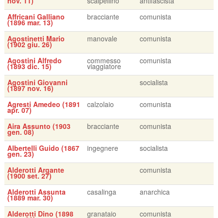
nov. 11)
scalpellino
antifascista
Affricani Galliano
bracciante
comunista
(1896 mar. 13)
Agostinetti Mario
manovale
comunista
(1902 giu. 26)
Agostini Alfredo
commesso
comunista
(1893 dic. 15)
viaggiatore
Agostini Giovanni
socialista
(1897 nov. 16)
Agresti Amedeo (1891
calzolaio
comunista
apr. 07)
Aira Assunto (1903
bracciante
comunista
gen. 08)
Albertelli Guido (1867
ingegnere
socialista
gen. 23)
Alderotti Argante
comunista
(1900 set. 27)
Alderotti Assunta
casalinga
anarchica
(1889 mar. 30)
Alderotti Dino (1898
granataio
comunista