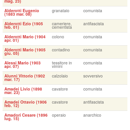
mag. 23)
Alderotti Eugenio
granataio
comunista
(1883 mar. 08)
Alderotti Ezio (1905
cameriere,
antifascista
feb. 01)
cementista
Alderotti Mario (1904
colono
comunista
apr. 01)
Alderotti Mario (1905
contadino
comunista
giu. 05)
Alessi Mario (1903
tessitore in
comunista
apr. 07)
vimini
Alunni Vittorio (1902
calzolaio
sovversivo
mar. 17)
Amadei Livio (1898
cavatore
comunista
mar. 23)
Amadei Ottavio (1906
cavatore
antifascista
feb. 12)
Amadori Cesare (1896
operaio
anarchico
lug. 15)