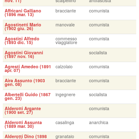
nov. 11)
scalpellino
antifascista
Affricani Galliano
bracciante
comunista
(1896 mar. 13)
Agostinetti Mario
manovale
comunista
(1902 giu. 26)
Agostini Alfredo
commesso
comunista
(1893 dic. 15)
viaggiatore
Agostini Giovanni
socialista
(1897 nov. 16)
Agresti Amedeo (1891
calzolaio
comunista
apr. 07)
Aira Assunto (1903
bracciante
comunista
gen. 08)
Albertelli Guido (1867
ingegnere
socialista
gen. 23)
Alderotti Argante
comunista
(1900 set. 27)
Alderotti Assunta
casalinga
anarchica
(1889 mar. 30)
Alderotti Dino (1898
granataio
comunista