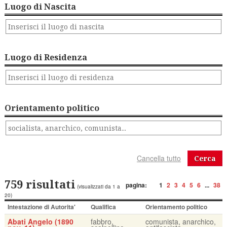
Luogo di Nascita
Luogo di Residenza
Orientamento politico
Cerca
759 risultati
pagina:
1
2
3
4
5
6
...
38
(visualizzati da 1 a
20)
Intestazione di Autorita'
Qualifica
Orientamento politico
Abati Angelo (1890
fabbro,
comunista, anarchico,