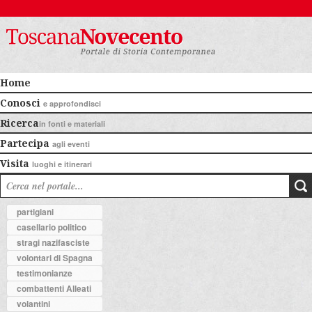
Home
Conosci
e approfondisci
Ricerca
in fonti e materiali
Partecipa
agli eventi
Visita
luoghi e itinerari
partigiani
casellario politico
stragi nazifasciste
volontari di Spagna
testimonianze
combattenti Alleati
volantini