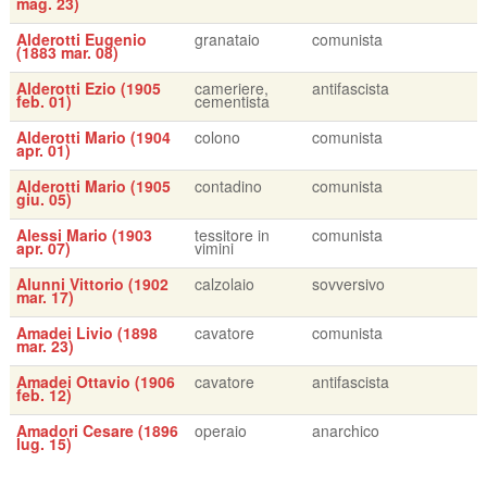
mag. 23)
Alderotti Eugenio
granataio
comunista
(1883 mar. 08)
Alderotti Ezio (1905
cameriere,
antifascista
feb. 01)
cementista
Alderotti Mario (1904
colono
comunista
apr. 01)
Alderotti Mario (1905
contadino
comunista
giu. 05)
Alessi Mario (1903
tessitore in
comunista
apr. 07)
vimini
Alunni Vittorio (1902
calzolaio
sovversivo
mar. 17)
Amadei Livio (1898
cavatore
comunista
mar. 23)
Amadei Ottavio (1906
cavatore
antifascista
feb. 12)
Amadori Cesare (1896
operaio
anarchico
lug. 15)