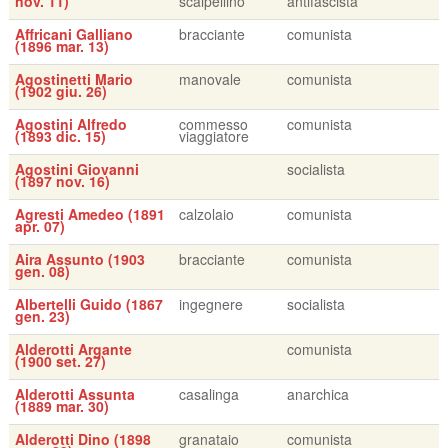
nov. 11)
scalpellino
antifascista
Affricani Galliano
bracciante
comunista
(1896 mar. 13)
Agostinetti Mario
manovale
comunista
(1902 giu. 26)
Agostini Alfredo
commesso
comunista
(1893 dic. 15)
viaggiatore
Agostini Giovanni
socialista
(1897 nov. 16)
Agresti Amedeo (1891
calzolaio
comunista
apr. 07)
Aira Assunto (1903
bracciante
comunista
gen. 08)
Albertelli Guido (1867
ingegnere
socialista
gen. 23)
Alderotti Argante
comunista
(1900 set. 27)
Alderotti Assunta
casalinga
anarchica
(1889 mar. 30)
Alderotti Dino (1898
granataio
comunista