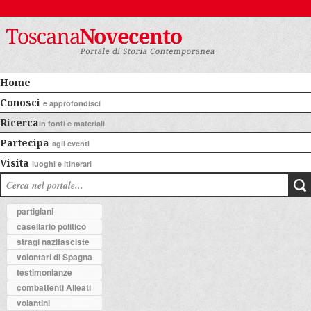
Home
Conosci
e approfondisci
Ricerca
in fonti e materiali
Partecipa
agli eventi
Visita
luoghi e itinerari
partigiani
casellario politico
stragi nazifasciste
volontari di Spagna
testimonianze
combattenti Alleati
volantini