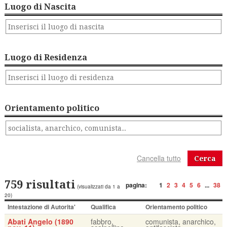
Luogo di Nascita
Luogo di Residenza
Orientamento politico
Cerca
759 risultati
pagina:
1
2
3
4
5
6
...
38
(visualizzati da 1 a
20)
Intestazione di Autorita'
Qualifica
Orientamento politico
Abati Angelo (1890
fabbro,
comunista, anarchico,