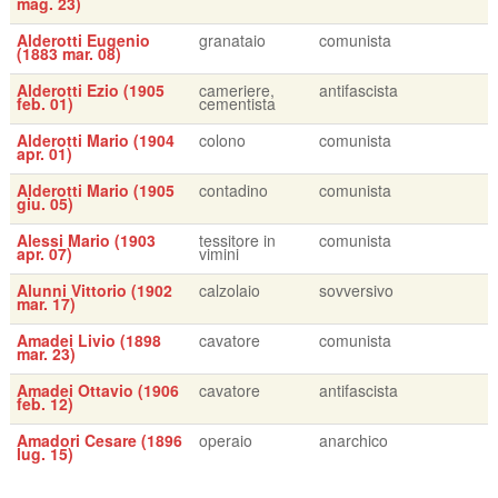
mag. 23)
Alderotti Eugenio
granataio
comunista
(1883 mar. 08)
Alderotti Ezio (1905
cameriere,
antifascista
feb. 01)
cementista
Alderotti Mario (1904
colono
comunista
apr. 01)
Alderotti Mario (1905
contadino
comunista
giu. 05)
Alessi Mario (1903
tessitore in
comunista
apr. 07)
vimini
Alunni Vittorio (1902
calzolaio
sovversivo
mar. 17)
Amadei Livio (1898
cavatore
comunista
mar. 23)
Amadei Ottavio (1906
cavatore
antifascista
feb. 12)
Amadori Cesare (1896
operaio
anarchico
lug. 15)