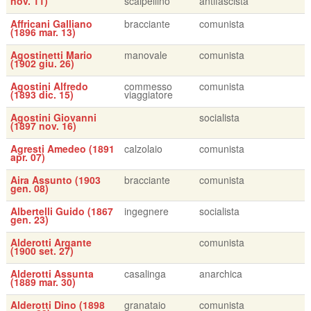
nov. 11)
scalpellino
antifascista
Affricani Galliano
bracciante
comunista
(1896 mar. 13)
Agostinetti Mario
manovale
comunista
(1902 giu. 26)
Agostini Alfredo
commesso
comunista
(1893 dic. 15)
viaggiatore
Agostini Giovanni
socialista
(1897 nov. 16)
Agresti Amedeo (1891
calzolaio
comunista
apr. 07)
Aira Assunto (1903
bracciante
comunista
gen. 08)
Albertelli Guido (1867
ingegnere
socialista
gen. 23)
Alderotti Argante
comunista
(1900 set. 27)
Alderotti Assunta
casalinga
anarchica
(1889 mar. 30)
Alderotti Dino (1898
granataio
comunista