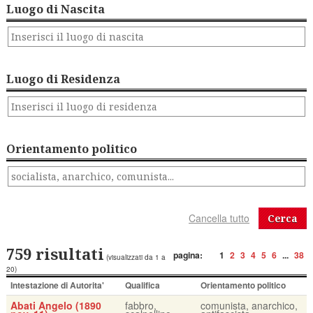
Luogo di Nascita
Luogo di Residenza
Orientamento politico
Cerca
759 risultati
pagina:
1
2
3
4
5
6
...
38
(visualizzati da 1 a
20)
Intestazione di Autorita'
Qualifica
Orientamento politico
Abati Angelo (1890
fabbro,
comunista, anarchico,