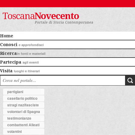
Home
Conosci
e approfondisci
Ricerca
in fonti e materiali
Partecipa
agli eventi
Visita
luoghi e itinerari
partigiani
casellario politico
stragi nazifasciste
volontari di Spagna
testimonianze
combattenti Alleati
volantini