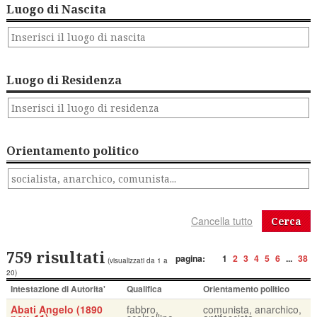
Luogo di Nascita
Luogo di Residenza
Orientamento politico
Cerca
759 risultati
pagina:
1
2
3
4
5
6
...
38
(visualizzati da 1 a
20)
Intestazione di Autorita'
Qualifica
Orientamento politico
Abati Angelo (1890
fabbro,
comunista, anarchico,