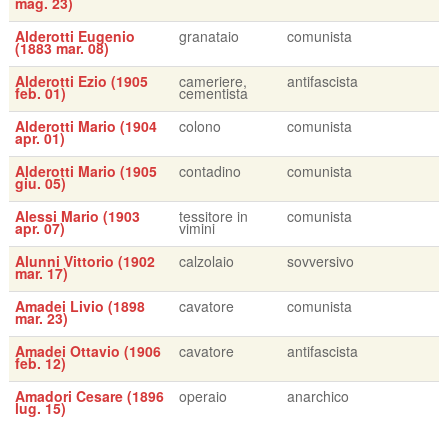
mag. 23)
Alderotti Eugenio
granataio
comunista
(1883 mar. 08)
Alderotti Ezio (1905
cameriere,
antifascista
feb. 01)
cementista
Alderotti Mario (1904
colono
comunista
apr. 01)
Alderotti Mario (1905
contadino
comunista
giu. 05)
Alessi Mario (1903
tessitore in
comunista
apr. 07)
vimini
Alunni Vittorio (1902
calzolaio
sovversivo
mar. 17)
Amadei Livio (1898
cavatore
comunista
mar. 23)
Amadei Ottavio (1906
cavatore
antifascista
feb. 12)
Amadori Cesare (1896
operaio
anarchico
lug. 15)