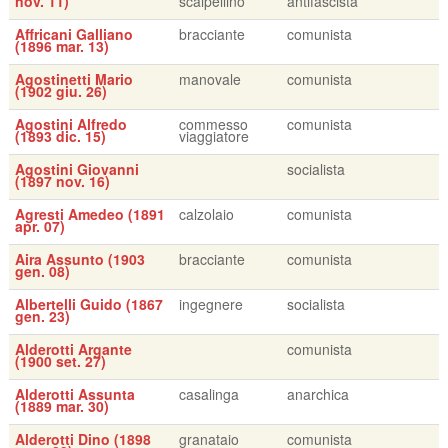
nov. 11)
scalpellino
antifascista
Affricani Galliano
bracciante
comunista
(1896 mar. 13)
Agostinetti Mario
manovale
comunista
(1902 giu. 26)
Agostini Alfredo
commesso
comunista
(1893 dic. 15)
viaggiatore
Agostini Giovanni
socialista
(1897 nov. 16)
Agresti Amedeo (1891
calzolaio
comunista
apr. 07)
Aira Assunto (1903
bracciante
comunista
gen. 08)
Albertelli Guido (1867
ingegnere
socialista
gen. 23)
Alderotti Argante
comunista
(1900 set. 27)
Alderotti Assunta
casalinga
anarchica
(1889 mar. 30)
Alderotti Dino (1898
granataio
comunista