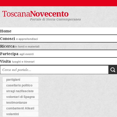
Home
Conosci
e approfondisci
Ricerca
in fonti e materiali
Partecipa
agli eventi
Visita
luoghi e itinerari
partigiani
casellario politico
stragi nazifasciste
volontari di Spagna
testimonianze
combattenti Alleati
volantini