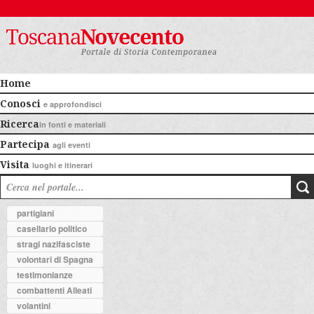
Home
Conosci
e approfondisci
Ricerca
in fonti e materiali
Partecipa
agli eventi
Visita
luoghi e itinerari
partigiani
casellario politico
stragi nazifasciste
volontari di Spagna
testimonianze
combattenti Alleati
volantini