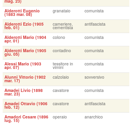
mag. 23)
Alderotti Eugenio
granataio
comunista
(1883 mar. 08)
Alderotti Ezio (1905
cameriere,
antifascista
feb. 01)
cementista
Alderotti Mario (1904
colono
comunista
apr. 01)
Alderotti Mario (1905
contadino
comunista
giu. 05)
Alessi Mario (1903
tessitore in
comunista
apr. 07)
vimini
Alunni Vittorio (1902
calzolaio
sovversivo
mar. 17)
Amadei Livio (1898
cavatore
comunista
mar. 23)
Amadei Ottavio (1906
cavatore
antifascista
feb. 12)
Amadori Cesare (1896
operaio
anarchico
lug. 15)