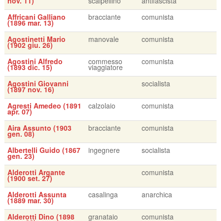
nov. 11)
scalpellino
antifascista
Affricani Galliano
bracciante
comunista
(1896 mar. 13)
Agostinetti Mario
manovale
comunista
(1902 giu. 26)
Agostini Alfredo
commesso
comunista
(1893 dic. 15)
viaggiatore
Agostini Giovanni
socialista
(1897 nov. 16)
Agresti Amedeo (1891
calzolaio
comunista
apr. 07)
Aira Assunto (1903
bracciante
comunista
gen. 08)
Albertelli Guido (1867
ingegnere
socialista
gen. 23)
Alderotti Argante
comunista
(1900 set. 27)
Alderotti Assunta
casalinga
anarchica
(1889 mar. 30)
Alderotti Dino (1898
granataio
comunista