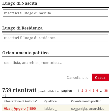
Luogo di Nascita
Luogo di Residenza
Orientamento politico
Cerca
759 risultati
pagina:
1
2
3
4
5
6
...
38
(visualizzati da 1 a
20)
Intestazione di Autorita'
Qualifica
Orientamento politico
Abati Angelo (1890
fabbro,
comunista, anarchico,