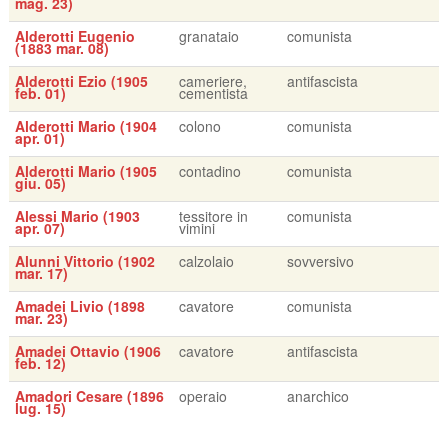
mag. 23)
Alderotti Eugenio
granataio
comunista
(1883 mar. 08)
Alderotti Ezio (1905
cameriere,
antifascista
feb. 01)
cementista
Alderotti Mario (1904
colono
comunista
apr. 01)
Alderotti Mario (1905
contadino
comunista
giu. 05)
Alessi Mario (1903
tessitore in
comunista
apr. 07)
vimini
Alunni Vittorio (1902
calzolaio
sovversivo
mar. 17)
Amadei Livio (1898
cavatore
comunista
mar. 23)
Amadei Ottavio (1906
cavatore
antifascista
feb. 12)
Amadori Cesare (1896
operaio
anarchico
lug. 15)