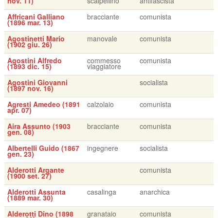
nov. 11)
scalpellino
antifascista
Affricani Galliano
bracciante
comunista
(1896 mar. 13)
Agostinetti Mario
manovale
comunista
(1902 giu. 26)
Agostini Alfredo
commesso
comunista
(1893 dic. 15)
viaggiatore
Agostini Giovanni
socialista
(1897 nov. 16)
Agresti Amedeo (1891
calzolaio
comunista
apr. 07)
Aira Assunto (1903
bracciante
comunista
gen. 08)
Albertelli Guido (1867
ingegnere
socialista
gen. 23)
Alderotti Argante
comunista
(1900 set. 27)
Alderotti Assunta
casalinga
anarchica
(1889 mar. 30)
Alderotti Dino (1898
granataio
comunista