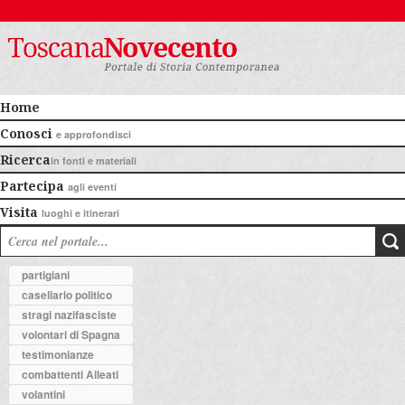
Home
Conosci
e approfondisci
Ricerca
in fonti e materiali
Partecipa
agli eventi
Visita
luoghi e itinerari
partigiani
casellario politico
stragi nazifasciste
volontari di Spagna
testimonianze
combattenti Alleati
volantini