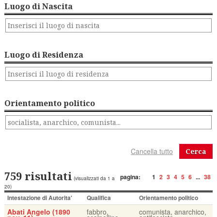
Luogo di Nascita
Luogo di Residenza
Orientamento politico
Cerca
759 risultati
pagina:
1
2
3
4
5
6
...
38
(visualizzati da 1 a
20)
Intestazione di Autorita'
Qualifica
Orientamento politico
Abati Angelo (1890
fabbro,
comunista, anarchico,