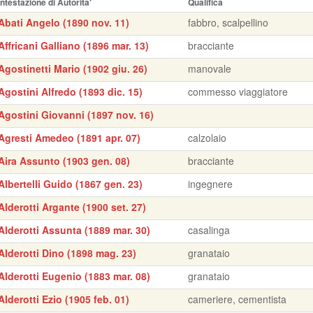
Intestazione di Autorita'
Qualifica
Abati Angelo (1890 nov. 11)
fabbro, scalpellino
Affricani Galliano (1896 mar. 13)
bracciante
Agostinetti Mario (1902 giu. 26)
manovale
Agostini Alfredo (1893 dic. 15)
commesso viaggiatore
Agostini Giovanni (1897 nov. 16)
Agresti Amedeo (1891 apr. 07)
calzolaio
Aira Assunto (1903 gen. 08)
bracciante
Albertelli Guido (1867 gen. 23)
ingegnere
Alderotti Argante (1900 set. 27)
Alderotti Assunta (1889 mar. 30)
casalinga
Alderotti Dino (1898 mag. 23)
granataio
Alderotti Eugenio (1883 mar. 08)
granataio
Alderotti Ezio (1905 feb. 01)
cameriere, cementista