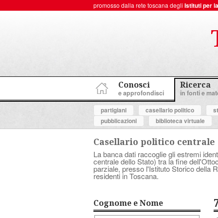
promosso dalla rete toscana degli
Istituti per
ToscanaNovecento Portale di Storia Contemporanea
Conosci
Ricerca
e approfondisci
in fonti e mate
partigiani
casellario politico
s
pubblicazioni
biblioteca virtuale
Casellario politico centrale
La banca dati raccoglie gli estremi ident
centrale dello Stato) tra la fine dell'Ott
parziale, presso l'Istituto Storico dell
residenti in Toscana.
Cognome e Nome