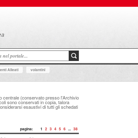
nti Alleati
volantini
ico centrale (conservato presso l'Archivio
icoli sono conservati in copia, talora
siderarsi esaustivi di tutti gli schedati
pagina:
1
2
3
4
5
6
...
38