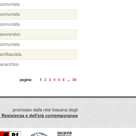
comunista
comunista
comunista
sovversivo
comunista
antifascista
anarchico
pagina:
1
2
3
4
5
6
...
38
promosso dalla rete toscana degli
lla Resistenza e dell'età contemporanea