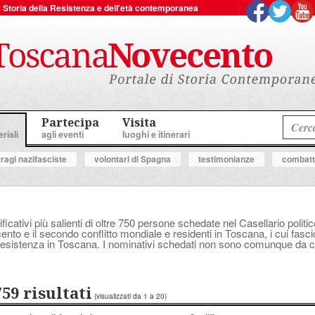
 la Storia della Resistenza e dell'età contemporanea
Partecipa
Visita
riali
agli eventi
luoghi e itinerari
tragi nazifasciste
volontari di Spagna
testimonianze
combatte
ificativi più salienti di oltre 750 persone schedate nel Casellario polit
ocento e il secondo conflitto mondiale e residenti in Toscana, i cui fasc
a Resistenza in Toscana. I nominativi schedati non sono comunque da con
759 risultati
(visualizzati da 1 a 20)