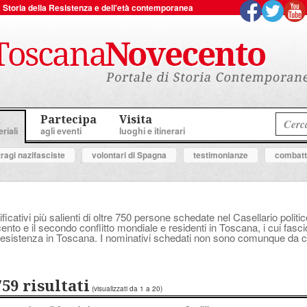
 la Storia della Resistenza e dell'età contemporanea
Partecipa
Visita
riali
agli eventi
luoghi e itinerari
tragi nazifasciste
volontari di Spagna
testimonianze
combatte
ificativi più salienti di oltre 750 persone schedate nel Casellario polit
ocento e il secondo conflitto mondiale e residenti in Toscana, i cui fasc
a Resistenza in Toscana. I nominativi schedati non sono comunque da con
759 risultati
(visualizzati da 1 a 20)