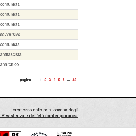
comunista
comunista
comunista
sovversivo
comunista
antifascista
anarchico
pagina:
1
2
3
4
5
6
...
38
promosso dalla rete toscana degli
lla Resistenza e dell'età contemporanea