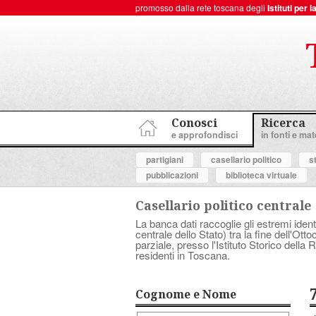
promosso dalla rete toscana degli
Istituti per
ToscanaNovecento Portale di Storia Contemporanea
Conosci
Ricerca
e approfondisci
in fonti e mate
partigiani
casellario politico
s
pubblicazioni
biblioteca virtuale
Casellario politico centrale
La banca dati raccoglie gli estremi ident
centrale dello Stato) tra la fine dell'Ott
parziale, presso l'Istituto Storico dell
residenti in Toscana.
Cognome e Nome