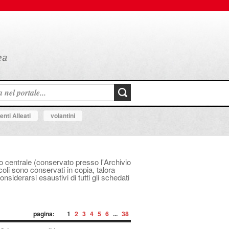
nti Alleati
volantini
ico centrale (conservato presso l'Archivio
icoli sono conservati in copia, talora
siderarsi esaustivi di tutti gli schedati
pagina:
1
2
3
4
5
6
...
38