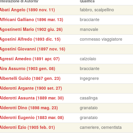
Intestazione di Autorita'
Qualifica
Abati Angelo (1890 nov. 11)
fabbro, scalpellino
Affricani Galliano (1896 mar. 13)
bracciante
Agostinetti Mario (1902 giu. 26)
manovale
Agostini Alfredo (1893 dic. 15)
commesso viaggiatore
Agostini Giovanni (1897 nov. 16)
Agresti Amedeo (1891 apr. 07)
calzolaio
Aira Assunto (1903 gen. 08)
bracciante
Albertelli Guido (1867 gen. 23)
ingegnere
Alderotti Argante (1900 set. 27)
Alderotti Assunta (1889 mar. 30)
casalinga
Alderotti Dino (1898 mag. 23)
granataio
Alderotti Eugenio (1883 mar. 08)
granataio
Alderotti Ezio (1905 feb. 01)
cameriere, cementista