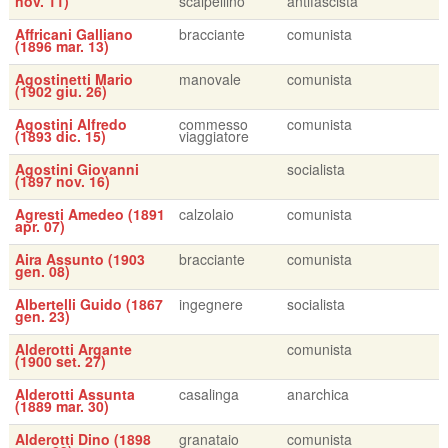
nov. 11)
scalpellino
antifascista
Affricani Galliano
bracciante
comunista
(1896 mar. 13)
Agostinetti Mario
manovale
comunista
(1902 giu. 26)
Agostini Alfredo
commesso
comunista
(1893 dic. 15)
viaggiatore
Agostini Giovanni
socialista
(1897 nov. 16)
Agresti Amedeo (1891
calzolaio
comunista
apr. 07)
Aira Assunto (1903
bracciante
comunista
gen. 08)
Albertelli Guido (1867
ingegnere
socialista
gen. 23)
Alderotti Argante
comunista
(1900 set. 27)
Alderotti Assunta
casalinga
anarchica
(1889 mar. 30)
Alderotti Dino (1898
granataio
comunista