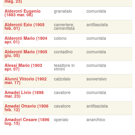
mag. 23)
Alderotti Eugenio
granataio
comunista
(1883 mar. 08)
Alderotti Ezio (1905
cameriere,
antifascista
feb. 01)
cementista
Alderotti Mario (1904
colono
comunista
apr. 01)
Alderotti Mario (1905
contadino
comunista
giu. 05)
Alessi Mario (1903
tessitore in
comunista
apr. 07)
vimini
Alunni Vittorio (1902
calzolaio
sovversivo
mar. 17)
Amadei Livio (1898
cavatore
comunista
mar. 23)
Amadei Ottavio (1906
cavatore
antifascista
feb. 12)
Amadori Cesare (1896
operaio
anarchico
lug. 15)