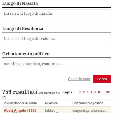
Luogo di Nascita
Luogo di Residenza
Orientamento politico
Cerca
759 risultati
pagina:
1
2
3
4
5
6
...
38
(visualizzati da 1 a
20)
Intestazione di Autorita'
Qualifica
Orientamento politico
Abati Angelo (1890
fabbro,
comunista, anarchico,