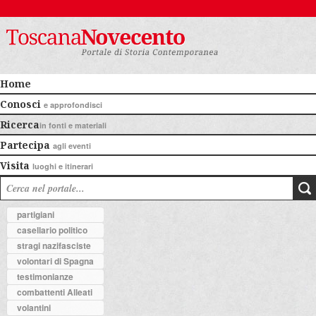
Home
Conosci
e approfondisci
Ricerca
in fonti e materiali
Partecipa
agli eventi
Visita
luoghi e itinerari
partigiani
casellario politico
stragi nazifasciste
volontari di Spagna
testimonianze
combattenti Alleati
volantini