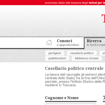
promosso dalla rete toscana degli
Istituti per
ToscanaNovecento Portale di Storia Contemporanea
Conosci
Ricerca
e approfondisci
in fonti e mate
partigiani
casellario politico
s
pubblicazioni
biblioteca virtuale
Casellario politico centrale
La banca dati raccoglie gli estremi ident
centrale dello Stato) tra la fine dell'Ott
parziale, presso l'Istituto Storico dell
residenti in Toscana.
Cognome e Nome