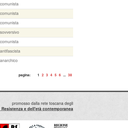
comunista
comunista
comunista
sovversivo
comunista
antifascista
anarchico
pagina:
1
2
3
4
5
6
...
38
promosso dalla rete toscana degli
lla Resistenza e dell'età contemporanea