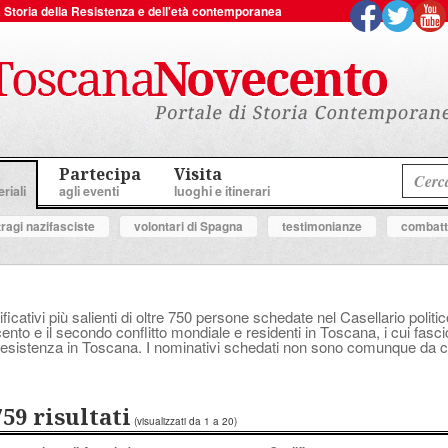
 la Storia della Resistenza e dell'età contemporanea
Partecipa
Visita
riali
agli eventi
luoghi e itinerari
tragi nazifasciste
volontari di Spagna
testimonianze
combatte
ificativi più salienti di oltre 750 persone schedate nel Casellario polit
ocento e il secondo conflitto mondiale e residenti in Toscana, i cui fasc
a Resistenza in Toscana. I nominativi schedati non sono comunque da con
759 risultati
(visualizzati da 1 a 20)