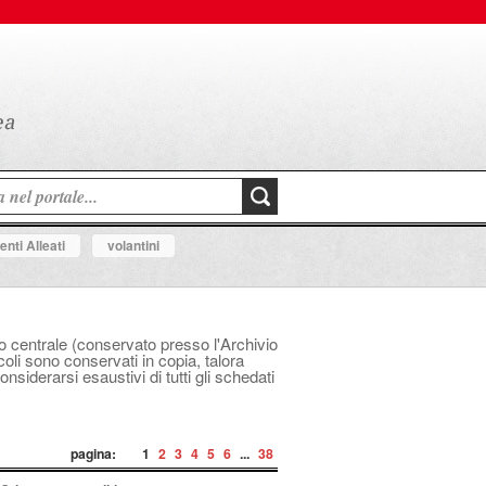
nti Alleati
volantini
ico centrale (conservato presso l'Archivio
icoli sono conservati in copia, talora
siderarsi esaustivi di tutti gli schedati
pagina:
1
2
3
4
5
6
...
38