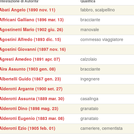
Intestazione di Autorita'
Qualifica
Abati Angelo (1890 nov. 11)
fabbro, scalpellino
Affricani Galliano (1896 mar. 13)
bracciante
Agostinetti Mario (1902 giu. 26)
manovale
Agostini Alfredo (1893 dic. 15)
commesso viaggiatore
Agostini Giovanni (1897 nov. 16)
Agresti Amedeo (1891 apr. 07)
calzolaio
Aira Assunto (1903 gen. 08)
bracciante
Albertelli Guido (1867 gen. 23)
ingegnere
Alderotti Argante (1900 set. 27)
Alderotti Assunta (1889 mar. 30)
casalinga
Alderotti Dino (1898 mag. 23)
granataio
Alderotti Eugenio (1883 mar. 08)
granataio
Alderotti Ezio (1905 feb. 01)
cameriere, cementista