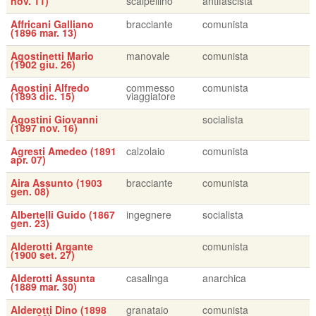
nov. 11)
scalpellino
antifascista
Affricani Galliano
bracciante
comunista
(1896 mar. 13)
Agostinetti Mario
manovale
comunista
(1902 giu. 26)
Agostini Alfredo
commesso
comunista
(1893 dic. 15)
viaggiatore
Agostini Giovanni
socialista
(1897 nov. 16)
Agresti Amedeo (1891
calzolaio
comunista
apr. 07)
Aira Assunto (1903
bracciante
comunista
gen. 08)
Albertelli Guido (1867
ingegnere
socialista
gen. 23)
Alderotti Argante
comunista
(1900 set. 27)
Alderotti Assunta
casalinga
anarchica
(1889 mar. 30)
Alderotti Dino (1898
granataio
comunista