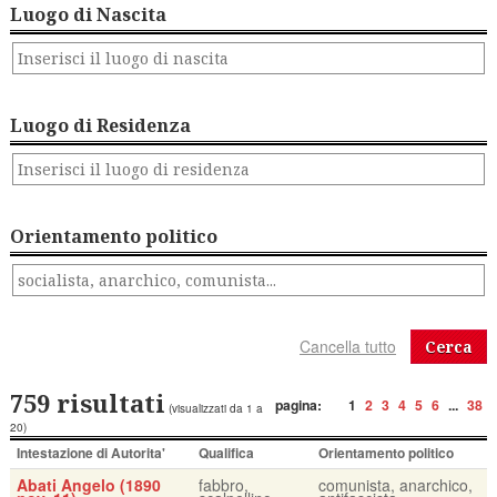
Luogo di Nascita
Luogo di Residenza
Orientamento politico
Cerca
759 risultati
pagina:
1
2
3
4
5
6
...
38
(visualizzati da 1 a
20)
Intestazione di Autorita'
Qualifica
Orientamento politico
Abati Angelo (1890
fabbro,
comunista, anarchico,