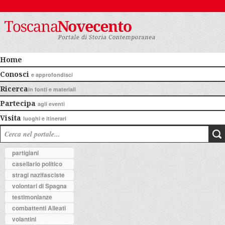
Home
Conosci
e approfondisci
Ricerca
in fonti e materiali
Partecipa
agli eventi
Visita
luoghi e itinerari
partigiani
casellario politico
stragi nazifasciste
volontari di Spagna
testimonianze
combattenti Alleati
volantini