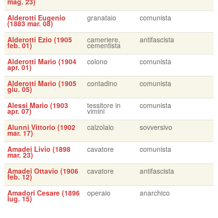
mag. 23)
Alderotti Eugenio
granataio
comunista
(1883 mar. 08)
Alderotti Ezio (1905
cameriere,
antifascista
feb. 01)
cementista
Alderotti Mario (1904
colono
comunista
apr. 01)
Alderotti Mario (1905
contadino
comunista
giu. 05)
Alessi Mario (1903
tessitore in
comunista
apr. 07)
vimini
Alunni Vittorio (1902
calzolaio
sovversivo
mar. 17)
Amadei Livio (1898
cavatore
comunista
mar. 23)
Amadei Ottavio (1906
cavatore
antifascista
feb. 12)
Amadori Cesare (1896
operaio
anarchico
lug. 15)