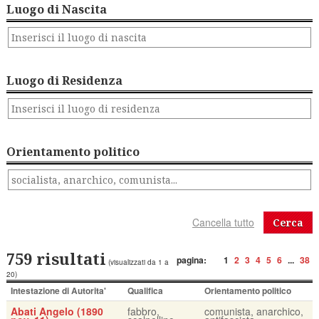
Luogo di Nascita
Luogo di Residenza
Orientamento politico
Cerca
759 risultati
pagina:
1
2
3
4
5
6
...
38
(visualizzati da 1 a
20)
Intestazione di Autorita'
Qualifica
Orientamento politico
Abati Angelo (1890
fabbro,
comunista, anarchico,