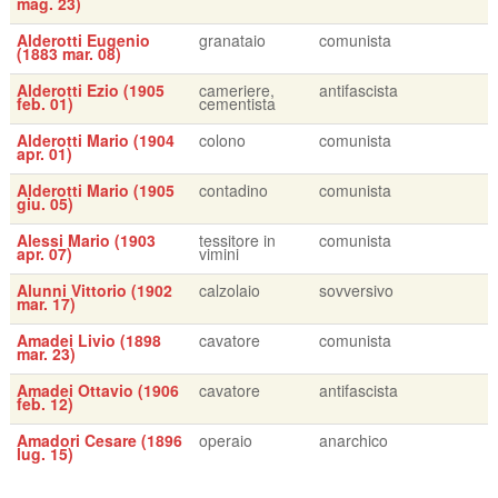
mag. 23)
Alderotti Eugenio
granataio
comunista
(1883 mar. 08)
Alderotti Ezio (1905
cameriere,
antifascista
feb. 01)
cementista
Alderotti Mario (1904
colono
comunista
apr. 01)
Alderotti Mario (1905
contadino
comunista
giu. 05)
Alessi Mario (1903
tessitore in
comunista
apr. 07)
vimini
Alunni Vittorio (1902
calzolaio
sovversivo
mar. 17)
Amadei Livio (1898
cavatore
comunista
mar. 23)
Amadei Ottavio (1906
cavatore
antifascista
feb. 12)
Amadori Cesare (1896
operaio
anarchico
lug. 15)