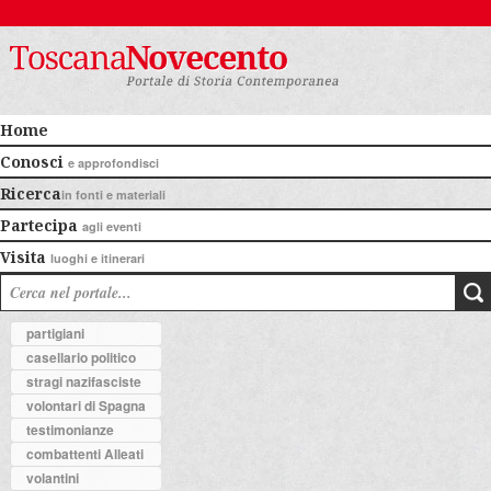
Home
Conosci
e approfondisci
Ricerca
in fonti e materiali
Partecipa
agli eventi
Visita
luoghi e itinerari
partigiani
casellario politico
stragi nazifasciste
volontari di Spagna
testimonianze
combattenti Alleati
volantini