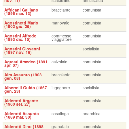
nov. 11)
scalpellino
antifascista
Affricani Galliano
bracciante
comunista
(1896 mar. 13)
Agostinetti Mario
manovale
comunista
(1902 giu. 26)
Agostini Alfredo
commesso
comunista
(1893 dic. 15)
viaggiatore
Agostini Giovanni
socialista
(1897 nov. 16)
Agresti Amedeo (1891
calzolaio
comunista
apr. 07)
Aira Assunto (1903
bracciante
comunista
gen. 08)
Albertelli Guido (1867
ingegnere
socialista
gen. 23)
Alderotti Argante
comunista
(1900 set. 27)
Alderotti Assunta
casalinga
anarchica
(1889 mar. 30)
Alderotti Dino (1898
granataio
comunista