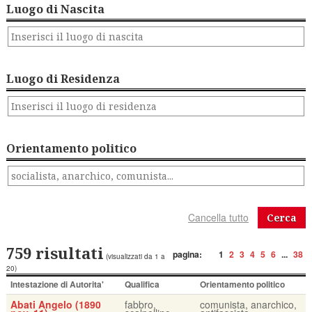
Luogo di Nascita
Luogo di Residenza
Orientamento politico
Cerca
759 risultati
pagina:
1
2
3
4
5
6
...
38
(visualizzati da 1 a
20)
Intestazione di Autorita'
Qualifica
Orientamento politico
Abati Angelo (1890
fabbro,
comunista, anarchico,