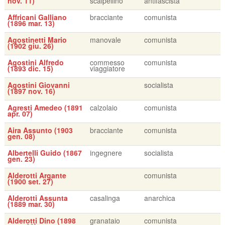
nov. 11)
scalpellino
antifascista
Affricani Galliano
bracciante
comunista
(1896 mar. 13)
Agostinetti Mario
manovale
comunista
(1902 giu. 26)
Agostini Alfredo
commesso
comunista
(1893 dic. 15)
viaggiatore
Agostini Giovanni
socialista
(1897 nov. 16)
Agresti Amedeo (1891
calzolaio
comunista
apr. 07)
Aira Assunto (1903
bracciante
comunista
gen. 08)
Albertelli Guido (1867
ingegnere
socialista
gen. 23)
Alderotti Argante
comunista
(1900 set. 27)
Alderotti Assunta
casalinga
anarchica
(1889 mar. 30)
Alderotti Dino (1898
granataio
comunista