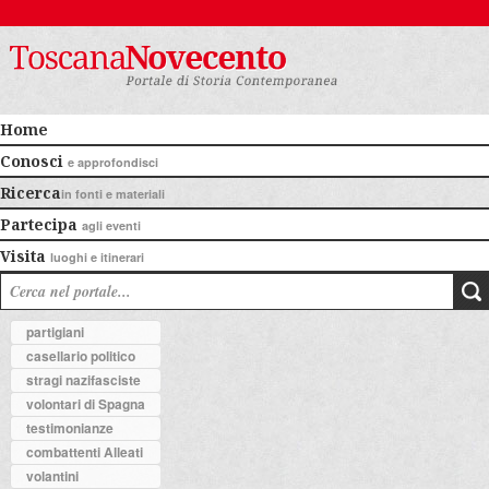
Home
Conosci
e approfondisci
Ricerca
in fonti e materiali
Partecipa
agli eventi
Visita
luoghi e itinerari
partigiani
casellario politico
stragi nazifasciste
volontari di Spagna
testimonianze
combattenti Alleati
volantini