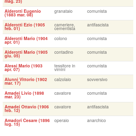
mag. 23)
Alderotti Eugenio
granataio
comunista
(1883 mar. 08)
Alderotti Ezio (1905
cameriere,
antifascista
feb. 01)
cementista
Alderotti Mario (1904
colono
comunista
apr. 01)
Alderotti Mario (1905
contadino
comunista
giu. 05)
Alessi Mario (1903
tessitore in
comunista
apr. 07)
vimini
Alunni Vittorio (1902
calzolaio
sovversivo
mar. 17)
Amadei Livio (1898
cavatore
comunista
mar. 23)
Amadei Ottavio (1906
cavatore
antifascista
feb. 12)
Amadori Cesare (1896
operaio
anarchico
lug. 15)