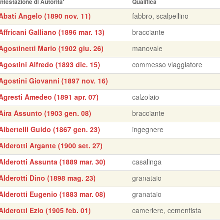
Intestazione di Autorita'
Qualifica
Abati Angelo (1890 nov. 11)
fabbro, scalpellino
Affricani Galliano (1896 mar. 13)
bracciante
Agostinetti Mario (1902 giu. 26)
manovale
Agostini Alfredo (1893 dic. 15)
commesso viaggiatore
Agostini Giovanni (1897 nov. 16)
Agresti Amedeo (1891 apr. 07)
calzolaio
Aira Assunto (1903 gen. 08)
bracciante
Albertelli Guido (1867 gen. 23)
ingegnere
Alderotti Argante (1900 set. 27)
Alderotti Assunta (1889 mar. 30)
casalinga
Alderotti Dino (1898 mag. 23)
granataio
Alderotti Eugenio (1883 mar. 08)
granataio
Alderotti Ezio (1905 feb. 01)
cameriere, cementista