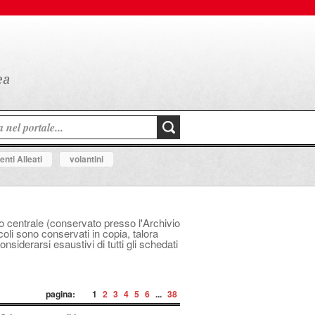
nti Alleati
volantini
ico centrale (conservato presso l'Archivio
icoli sono conservati in copia, talora
siderarsi esaustivi di tutti gli schedati
pagina:
1
2
3
4
5
6
...
38