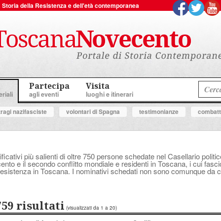
 la Storia della Resistenza e dell'età contemporanea
Partecipa
Visita
riali
agli eventi
luoghi e itinerari
tragi nazifasciste
volontari di Spagna
testimonianze
combatte
ificativi più salienti di oltre 750 persone schedate nel Casellario polit
ocento e il secondo conflitto mondiale e residenti in Toscana, i cui fasc
a Resistenza in Toscana. I nominativi schedati non sono comunque da con
759 risultati
(visualizzati da 1 a 20)