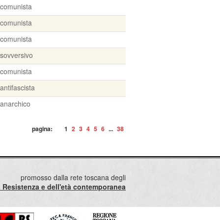
comunista
comunista
comunista
sovversivo
comunista
antifascista
anarchico
pagina:
1
2
3
4
5
6
...
38
promosso dalla rete toscana degli
lla Resistenza e dell'età contemporanea