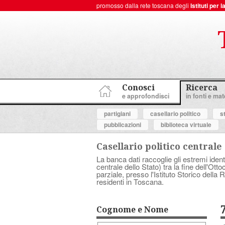
promosso dalla rete toscana degli
Istituti per
ToscanaNovecento Portale di Storia Contemporanea
Conosci
Ricerca
e approfondisci
in fonti e mate
partigiani
casellario politico
s
pubblicazioni
biblioteca virtuale
Casellario politico centrale
La banca dati raccoglie gli estremi ident
centrale dello Stato) tra la fine dell'Ott
parziale, presso l'Istituto Storico dell
residenti in Toscana.
Cognome e Nome