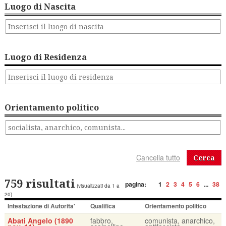
Luogo di Nascita
Luogo di Residenza
Orientamento politico
Cerca
759 risultati
pagina:
1
2
3
4
5
6
...
38
(visualizzati da 1 a
20)
Intestazione di Autorita'
Qualifica
Orientamento politico
Abati Angelo (1890
fabbro,
comunista, anarchico,