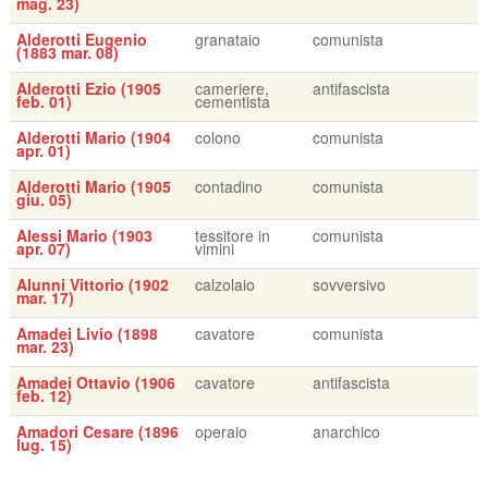
mag. 23)
Alderotti Eugenio
granataio
comunista
(1883 mar. 08)
Alderotti Ezio (1905
cameriere,
antifascista
feb. 01)
cementista
Alderotti Mario (1904
colono
comunista
apr. 01)
Alderotti Mario (1905
contadino
comunista
giu. 05)
Alessi Mario (1903
tessitore in
comunista
apr. 07)
vimini
Alunni Vittorio (1902
calzolaio
sovversivo
mar. 17)
Amadei Livio (1898
cavatore
comunista
mar. 23)
Amadei Ottavio (1906
cavatore
antifascista
feb. 12)
Amadori Cesare (1896
operaio
anarchico
lug. 15)