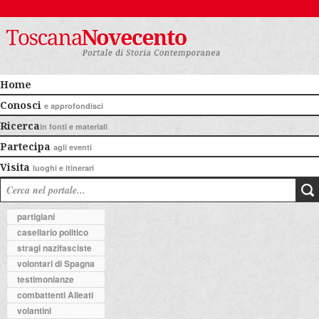
Home
Conosci
e approfondisci
Ricerca
in fonti e materiali
Partecipa
agli eventi
Visita
luoghi e itinerari
partigiani
casellario politico
stragi nazifasciste
volontari di Spagna
testimonianze
combattenti Alleati
volantini