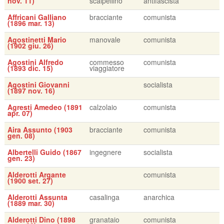
nov. 11)
scalpellino
antifascista
Affricani Galliano
bracciante
comunista
(1896 mar. 13)
Agostinetti Mario
manovale
comunista
(1902 giu. 26)
Agostini Alfredo
commesso
comunista
(1893 dic. 15)
viaggiatore
Agostini Giovanni
socialista
(1897 nov. 16)
Agresti Amedeo (1891
calzolaio
comunista
apr. 07)
Aira Assunto (1903
bracciante
comunista
gen. 08)
Albertelli Guido (1867
ingegnere
socialista
gen. 23)
Alderotti Argante
comunista
(1900 set. 27)
Alderotti Assunta
casalinga
anarchica
(1889 mar. 30)
Alderotti Dino (1898
granataio
comunista