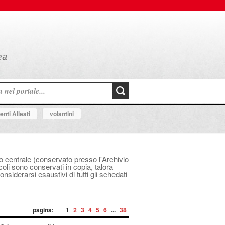
nti Alleati
volantini
ico centrale (conservato presso l'Archivio
icoli sono conservati in copia, talora
siderarsi esaustivi di tutti gli schedati
pagina:
1
2
3
4
5
6
...
38