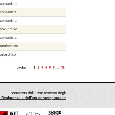
comunista
comunista
comunista
sovversivo
comunista
antifascista
anarchico
pagina:
1
2
3
4
5
6
...
38
promosso dalla rete toscana degli
lla Resistenza e dell'età contemporanea