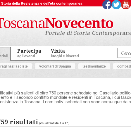
 la Storia della Resistenza e dell'età contemporanea
Partecipa
Visita
riali
agli eventi
luoghi e itinerari
tragi nazifasciste
volontari di Spagna
testimonianze
combatte
ificativi più salienti di oltre 750 persone schedate nel Casellario polit
ocento e il secondo conflitto mondiale e residenti in Toscana, i cui fasc
a Resistenza in Toscana. I nominativi schedati non sono comunque da con
759 risultati
(visualizzati da 1 a 20)