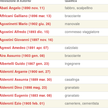
Intestazione di Autorita'
Qualifica
Abati Angelo (1890 nov. 11)
fabbro, scalpellino
Affricani Galliano (1896 mar. 13)
bracciante
Agostinetti Mario (1902 giu. 26)
manovale
Agostini Alfredo (1893 dic. 15)
commesso viaggiatore
Agostini Giovanni (1897 nov. 16)
Agresti Amedeo (1891 apr. 07)
calzolaio
Aira Assunto (1903 gen. 08)
bracciante
Albertelli Guido (1867 gen. 23)
ingegnere
Alderotti Argante (1900 set. 27)
Alderotti Assunta (1889 mar. 30)
casalinga
Alderotti Dino (1898 mag. 23)
granataio
Alderotti Eugenio (1883 mar. 08)
granataio
Alderotti Ezio (1905 feb. 01)
cameriere, cementista