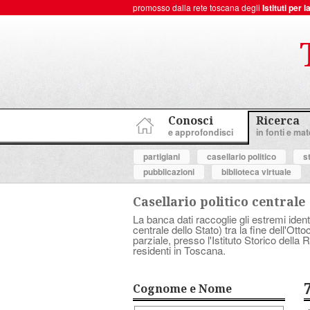
promosso dalla rete toscana degli
Istituti per
ToscanaNovecento Portale di Storia Contemporanea
Conosci
Ricerca
e approfondisci
in fonti e mate
partigiani
casellario politico
s
pubblicazioni
biblioteca virtuale
Casellario politico centrale
La banca dati raccoglie gli estremi ident
centrale dello Stato) tra la fine dell'Ott
parziale, presso l'Istituto Storico dell
residenti in Toscana.
Cognome e Nome