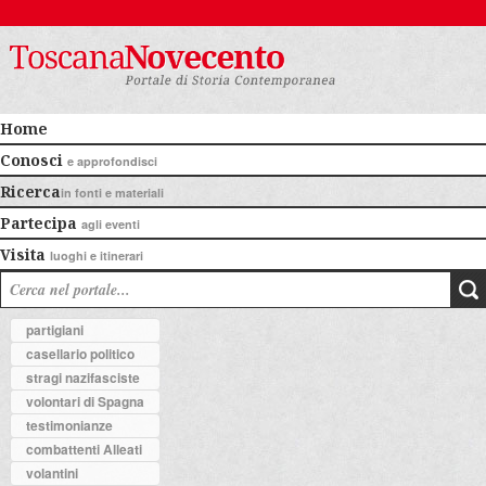
Home
Conosci
e approfondisci
Ricerca
in fonti e materiali
Partecipa
agli eventi
Visita
luoghi e itinerari
partigiani
casellario politico
stragi nazifasciste
volontari di Spagna
testimonianze
combattenti Alleati
volantini