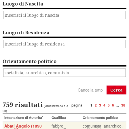
Luogo di Nascita
Luogo di Residenza
Orientamento politico
Cerca
759 risultati
pagina:
1
2
3
4
5
6
...
38
(visualizzati da 1 a
20)
Intestazione di Autorita'
Qualifica
Orientamento politico
Abati Angelo (1890
fabbro,
comunista, anarchico,