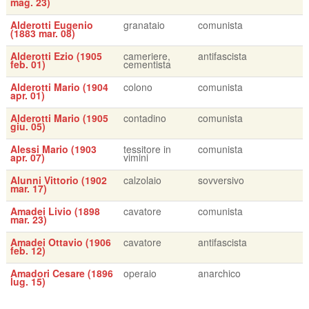
mag. 23)
Alderotti Eugenio
granataio
comunista
(1883 mar. 08)
Alderotti Ezio (1905
cameriere,
antifascista
feb. 01)
cementista
Alderotti Mario (1904
colono
comunista
apr. 01)
Alderotti Mario (1905
contadino
comunista
giu. 05)
Alessi Mario (1903
tessitore in
comunista
apr. 07)
vimini
Alunni Vittorio (1902
calzolaio
sovversivo
mar. 17)
Amadei Livio (1898
cavatore
comunista
mar. 23)
Amadei Ottavio (1906
cavatore
antifascista
feb. 12)
Amadori Cesare (1896
operaio
anarchico
lug. 15)