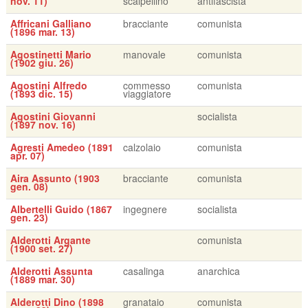
nov. 11)
scalpellino
antifascista
Affricani Galliano
bracciante
comunista
(1896 mar. 13)
Agostinetti Mario
manovale
comunista
(1902 giu. 26)
Agostini Alfredo
commesso
comunista
(1893 dic. 15)
viaggiatore
Agostini Giovanni
socialista
(1897 nov. 16)
Agresti Amedeo (1891
calzolaio
comunista
apr. 07)
Aira Assunto (1903
bracciante
comunista
gen. 08)
Albertelli Guido (1867
ingegnere
socialista
gen. 23)
Alderotti Argante
comunista
(1900 set. 27)
Alderotti Assunta
casalinga
anarchica
(1889 mar. 30)
Alderotti Dino (1898
granataio
comunista