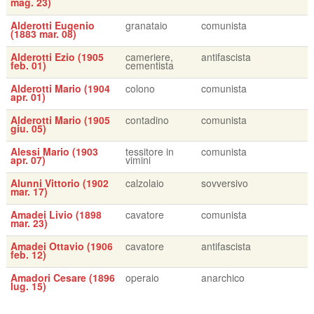
mag. 23)
Alderotti Eugenio
granataio
comunista
(1883 mar. 08)
Alderotti Ezio (1905
cameriere,
antifascista
feb. 01)
cementista
Alderotti Mario (1904
colono
comunista
apr. 01)
Alderotti Mario (1905
contadino
comunista
giu. 05)
Alessi Mario (1903
tessitore in
comunista
apr. 07)
vimini
Alunni Vittorio (1902
calzolaio
sovversivo
mar. 17)
Amadei Livio (1898
cavatore
comunista
mar. 23)
Amadei Ottavio (1906
cavatore
antifascista
feb. 12)
Amadori Cesare (1896
operaio
anarchico
lug. 15)