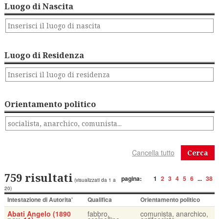
Luogo di Nascita
Luogo di Residenza
Orientamento politico
Cerca
759 risultati
pagina:
1
2
3
4
5
6
...
38
(visualizzati da 1 a
20)
Intestazione di Autorita'
Qualifica
Orientamento politico
Abati Angelo (1890
fabbro,
comunista, anarchico,