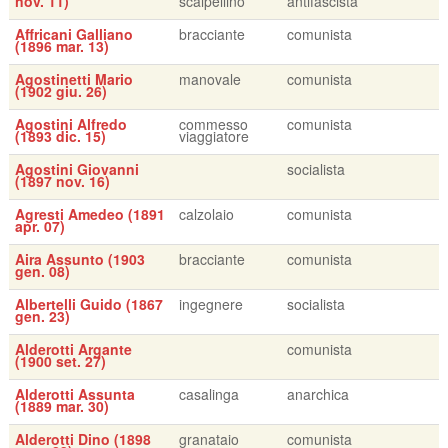
nov. 11)
scalpellino
antifascista
Affricani Galliano
bracciante
comunista
(1896 mar. 13)
Agostinetti Mario
manovale
comunista
(1902 giu. 26)
Agostini Alfredo
commesso
comunista
(1893 dic. 15)
viaggiatore
Agostini Giovanni
socialista
(1897 nov. 16)
Agresti Amedeo (1891
calzolaio
comunista
apr. 07)
Aira Assunto (1903
bracciante
comunista
gen. 08)
Albertelli Guido (1867
ingegnere
socialista
gen. 23)
Alderotti Argante
comunista
(1900 set. 27)
Alderotti Assunta
casalinga
anarchica
(1889 mar. 30)
Alderotti Dino (1898
granataio
comunista