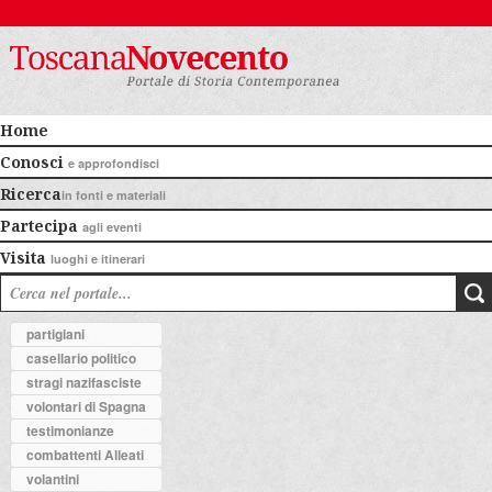
Home
Conosci
e approfondisci
Ricerca
in fonti e materiali
Partecipa
agli eventi
Visita
luoghi e itinerari
partigiani
casellario politico
stragi nazifasciste
volontari di Spagna
testimonianze
combattenti Alleati
volantini