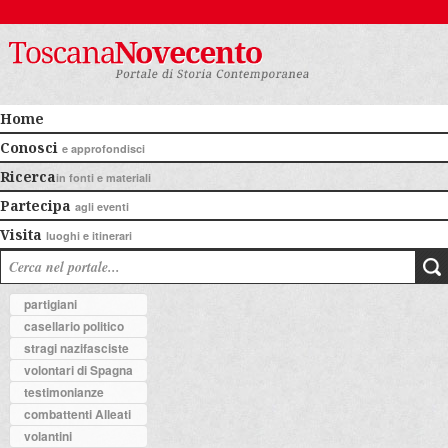
Home
Conosci
e approfondisci
Ricerca
in fonti e materiali
Partecipa
agli eventi
Visita
luoghi e itinerari
partigiani
casellario politico
stragi nazifasciste
volontari di Spagna
testimonianze
combattenti Alleati
volantini