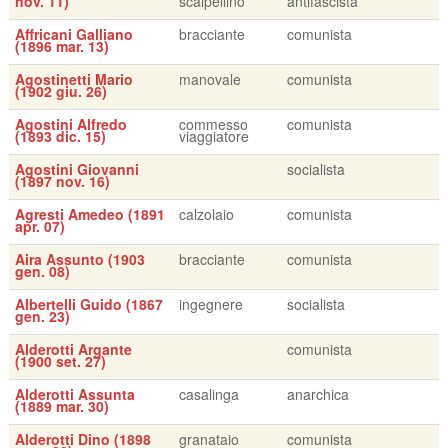
nov. 11)
scalpellino
antifascista
Affricani Galliano
bracciante
comunista
(1896 mar. 13)
Agostinetti Mario
manovale
comunista
(1902 giu. 26)
Agostini Alfredo
commesso
comunista
(1893 dic. 15)
viaggiatore
Agostini Giovanni
socialista
(1897 nov. 16)
Agresti Amedeo (1891
calzolaio
comunista
apr. 07)
Aira Assunto (1903
bracciante
comunista
gen. 08)
Albertelli Guido (1867
ingegnere
socialista
gen. 23)
Alderotti Argante
comunista
(1900 set. 27)
Alderotti Assunta
casalinga
anarchica
(1889 mar. 30)
Alderotti Dino (1898
granataio
comunista