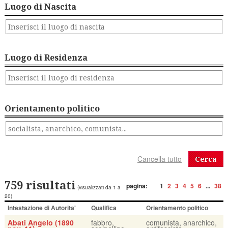
Luogo di Nascita
Luogo di Residenza
Orientamento politico
Cerca
759 risultati
pagina:
1
2
3
4
5
6
...
38
(visualizzati da 1 a
20)
Intestazione di Autorita'
Qualifica
Orientamento politico
Abati Angelo (1890
fabbro,
comunista, anarchico,