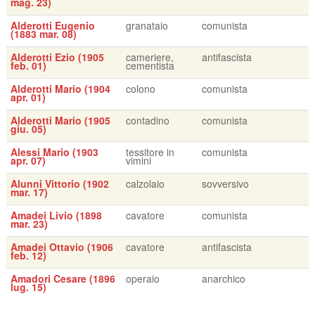
mag. 23)
Alderotti Eugenio
granataio
comunista
(1883 mar. 08)
Alderotti Ezio (1905
cameriere,
antifascista
feb. 01)
cementista
Alderotti Mario (1904
colono
comunista
apr. 01)
Alderotti Mario (1905
contadino
comunista
giu. 05)
Alessi Mario (1903
tessitore in
comunista
apr. 07)
vimini
Alunni Vittorio (1902
calzolaio
sovversivo
mar. 17)
Amadei Livio (1898
cavatore
comunista
mar. 23)
Amadei Ottavio (1906
cavatore
antifascista
feb. 12)
Amadori Cesare (1896
operaio
anarchico
lug. 15)