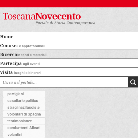
Home
Conosci
e approfondisci
Ricerca
in fonti e materiali
Partecipa
agli eventi
Visita
luoghi e itinerari
partigiani
casellario politico
stragi nazifasciste
volontari di Spagna
testimonianze
combattenti Alleati
volantini