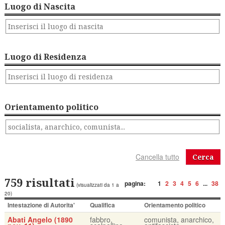
Luogo di Nascita
Luogo di Residenza
Orientamento politico
Cerca
759 risultati
pagina:
1
2
3
4
5
6
...
38
(visualizzati da 1 a
20)
Intestazione di Autorita'
Qualifica
Orientamento politico
Abati Angelo (1890
fabbro,
comunista, anarchico,