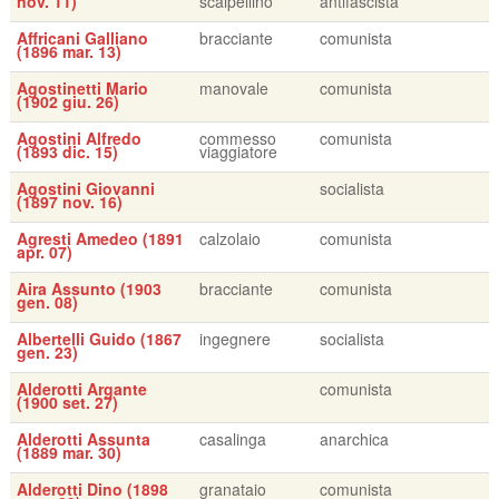
nov. 11)
scalpellino
antifascista
Affricani Galliano
bracciante
comunista
(1896 mar. 13)
Agostinetti Mario
manovale
comunista
(1902 giu. 26)
Agostini Alfredo
commesso
comunista
(1893 dic. 15)
viaggiatore
Agostini Giovanni
socialista
(1897 nov. 16)
Agresti Amedeo (1891
calzolaio
comunista
apr. 07)
Aira Assunto (1903
bracciante
comunista
gen. 08)
Albertelli Guido (1867
ingegnere
socialista
gen. 23)
Alderotti Argante
comunista
(1900 set. 27)
Alderotti Assunta
casalinga
anarchica
(1889 mar. 30)
Alderotti Dino (1898
granataio
comunista