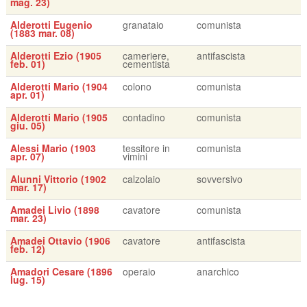
mag. 23)
Alderotti Eugenio
granataio
comunista
(1883 mar. 08)
Alderotti Ezio (1905
cameriere,
antifascista
feb. 01)
cementista
Alderotti Mario (1904
colono
comunista
apr. 01)
Alderotti Mario (1905
contadino
comunista
giu. 05)
Alessi Mario (1903
tessitore in
comunista
apr. 07)
vimini
Alunni Vittorio (1902
calzolaio
sovversivo
mar. 17)
Amadei Livio (1898
cavatore
comunista
mar. 23)
Amadei Ottavio (1906
cavatore
antifascista
feb. 12)
Amadori Cesare (1896
operaio
anarchico
lug. 15)