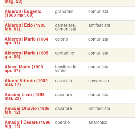
mag. 23)
Alderotti Eugenio
granataio
comunista
(1883 mar. 08)
Alderotti Ezio (1905
cameriere,
antifascista
feb. 01)
cementista
Alderotti Mario (1904
colono
comunista
apr. 01)
Alderotti Mario (1905
contadino
comunista
giu. 05)
Alessi Mario (1903
tessitore in
comunista
apr. 07)
vimini
Alunni Vittorio (1902
calzolaio
sovversivo
mar. 17)
Amadei Livio (1898
cavatore
comunista
mar. 23)
Amadei Ottavio (1906
cavatore
antifascista
feb. 12)
Amadori Cesare (1896
operaio
anarchico
lug. 15)