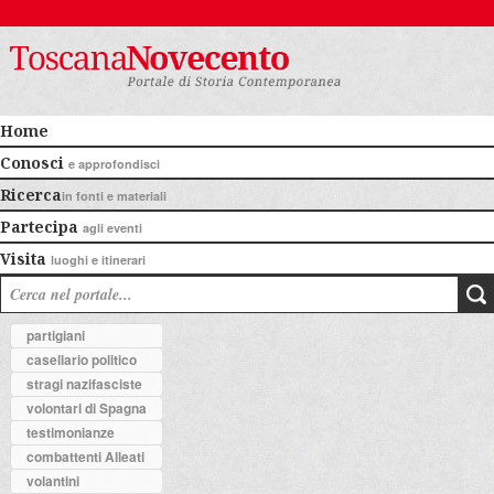
Home
Conosci
e approfondisci
Ricerca
in fonti e materiali
Partecipa
agli eventi
Visita
luoghi e itinerari
partigiani
casellario politico
stragi nazifasciste
volontari di Spagna
testimonianze
combattenti Alleati
volantini