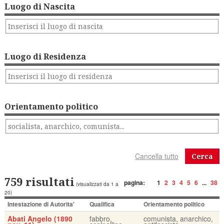
Luogo di Nascita
Luogo di Residenza
Orientamento politico
Cerca
759 risultati
pagina:
1
2
3
4
5
6
...
38
(visualizzati da 1 a
20)
Intestazione di Autorita'
Qualifica
Orientamento politico
Abati Angelo (1890
fabbro,
comunista, anarchico,