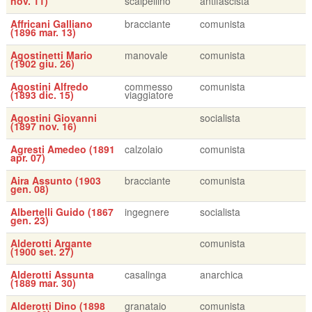
nov. 11)
scalpellino
antifascista
Affricani Galliano
bracciante
comunista
(1896 mar. 13)
Agostinetti Mario
manovale
comunista
(1902 giu. 26)
Agostini Alfredo
commesso
comunista
(1893 dic. 15)
viaggiatore
Agostini Giovanni
socialista
(1897 nov. 16)
Agresti Amedeo (1891
calzolaio
comunista
apr. 07)
Aira Assunto (1903
bracciante
comunista
gen. 08)
Albertelli Guido (1867
ingegnere
socialista
gen. 23)
Alderotti Argante
comunista
(1900 set. 27)
Alderotti Assunta
casalinga
anarchica
(1889 mar. 30)
Alderotti Dino (1898
granataio
comunista