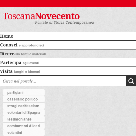
Home
Conosci
e approfondisci
Ricerca
in fonti e materiali
Partecipa
agli eventi
Visita
luoghi e itinerari
partigiani
casellario politico
stragi nazifasciste
volontari di Spagna
testimonianze
combattenti Alleati
volantini