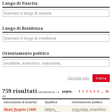
Luogo di Nascita
Luogo di Residenza
Orientamento politico
Cerca
759 risultati
pagina:
1
2
3
4
5
6
...
38
(visualizzati da 1 a
20)
Intestazione di Autorita'
Qualifica
Orientamento politico
Abati Angelo (1890
fabbro,
comunista, anarchico,