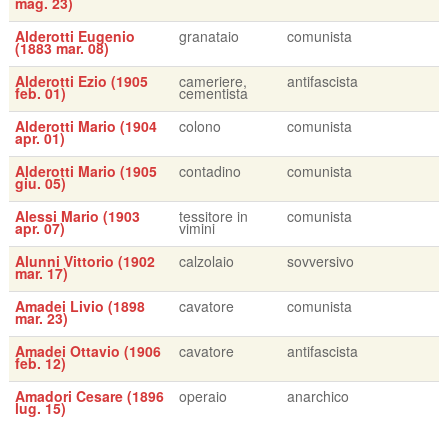
mag. 23)
Alderotti Eugenio
granataio
comunista
(1883 mar. 08)
Alderotti Ezio (1905
cameriere,
antifascista
feb. 01)
cementista
Alderotti Mario (1904
colono
comunista
apr. 01)
Alderotti Mario (1905
contadino
comunista
giu. 05)
Alessi Mario (1903
tessitore in
comunista
apr. 07)
vimini
Alunni Vittorio (1902
calzolaio
sovversivo
mar. 17)
Amadei Livio (1898
cavatore
comunista
mar. 23)
Amadei Ottavio (1906
cavatore
antifascista
feb. 12)
Amadori Cesare (1896
operaio
anarchico
lug. 15)