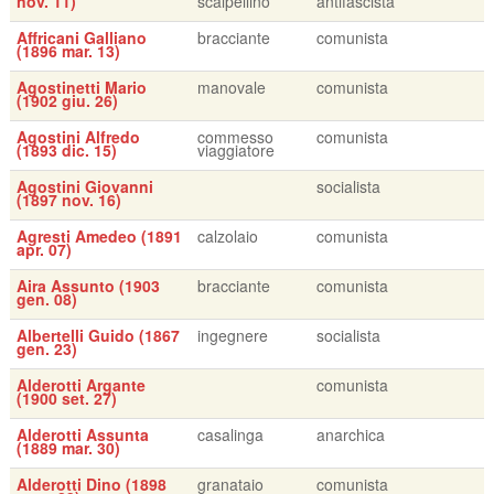
nov. 11)
scalpellino
antifascista
Affricani Galliano
bracciante
comunista
(1896 mar. 13)
Agostinetti Mario
manovale
comunista
(1902 giu. 26)
Agostini Alfredo
commesso
comunista
(1893 dic. 15)
viaggiatore
Agostini Giovanni
socialista
(1897 nov. 16)
Agresti Amedeo (1891
calzolaio
comunista
apr. 07)
Aira Assunto (1903
bracciante
comunista
gen. 08)
Albertelli Guido (1867
ingegnere
socialista
gen. 23)
Alderotti Argante
comunista
(1900 set. 27)
Alderotti Assunta
casalinga
anarchica
(1889 mar. 30)
Alderotti Dino (1898
granataio
comunista