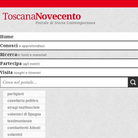
Home
Conosci
e approfondisci
Ricerca
in fonti e materiali
Partecipa
agli eventi
Visita
luoghi e itinerari
partigiani
casellario politico
stragi nazifasciste
volontari di Spagna
testimonianze
combattenti Alleati
volantini