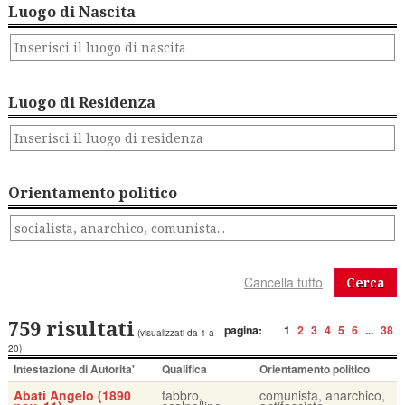
Luogo di Nascita
Luogo di Residenza
Orientamento politico
Cerca
759 risultati
pagina:
1
2
3
4
5
6
...
38
(visualizzati da 1 a
20)
Intestazione di Autorita'
Qualifica
Orientamento politico
Abati Angelo (1890
fabbro,
comunista, anarchico,