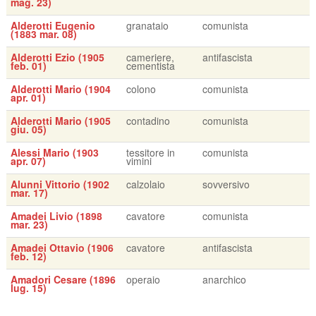
mag. 23)
Alderotti Eugenio
granataio
comunista
(1883 mar. 08)
Alderotti Ezio (1905
cameriere,
antifascista
feb. 01)
cementista
Alderotti Mario (1904
colono
comunista
apr. 01)
Alderotti Mario (1905
contadino
comunista
giu. 05)
Alessi Mario (1903
tessitore in
comunista
apr. 07)
vimini
Alunni Vittorio (1902
calzolaio
sovversivo
mar. 17)
Amadei Livio (1898
cavatore
comunista
mar. 23)
Amadei Ottavio (1906
cavatore
antifascista
feb. 12)
Amadori Cesare (1896
operaio
anarchico
lug. 15)