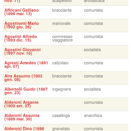
nov. 11)
scalpellino
antifascista
Affricani Galliano
bracciante
comunista
(1896 mar. 13)
Agostinetti Mario
manovale
comunista
(1902 giu. 26)
Agostini Alfredo
commesso
comunista
(1893 dic. 15)
viaggiatore
Agostini Giovanni
socialista
(1897 nov. 16)
Agresti Amedeo (1891
calzolaio
comunista
apr. 07)
Aira Assunto (1903
bracciante
comunista
gen. 08)
Albertelli Guido (1867
ingegnere
socialista
gen. 23)
Alderotti Argante
comunista
(1900 set. 27)
Alderotti Assunta
casalinga
anarchica
(1889 mar. 30)
Alderotti Dino (1898
granataio
comunista