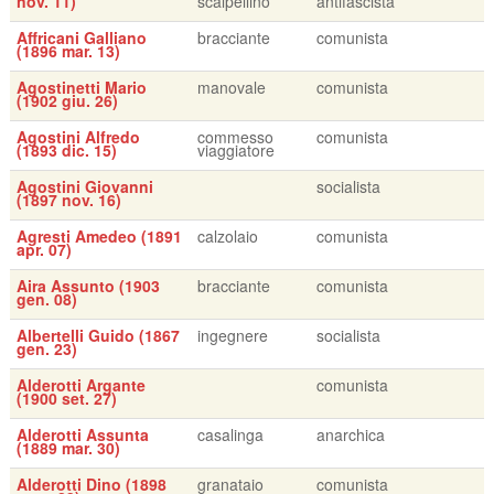
nov. 11)
scalpellino
antifascista
Affricani Galliano
bracciante
comunista
(1896 mar. 13)
Agostinetti Mario
manovale
comunista
(1902 giu. 26)
Agostini Alfredo
commesso
comunista
(1893 dic. 15)
viaggiatore
Agostini Giovanni
socialista
(1897 nov. 16)
Agresti Amedeo (1891
calzolaio
comunista
apr. 07)
Aira Assunto (1903
bracciante
comunista
gen. 08)
Albertelli Guido (1867
ingegnere
socialista
gen. 23)
Alderotti Argante
comunista
(1900 set. 27)
Alderotti Assunta
casalinga
anarchica
(1889 mar. 30)
Alderotti Dino (1898
granataio
comunista