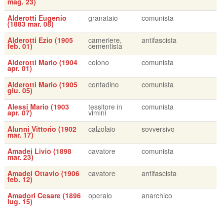
mag. 23)
Alderotti Eugenio
granataio
comunista
(1883 mar. 08)
Alderotti Ezio (1905
cameriere,
antifascista
feb. 01)
cementista
Alderotti Mario (1904
colono
comunista
apr. 01)
Alderotti Mario (1905
contadino
comunista
giu. 05)
Alessi Mario (1903
tessitore in
comunista
apr. 07)
vimini
Alunni Vittorio (1902
calzolaio
sovversivo
mar. 17)
Amadei Livio (1898
cavatore
comunista
mar. 23)
Amadei Ottavio (1906
cavatore
antifascista
feb. 12)
Amadori Cesare (1896
operaio
anarchico
lug. 15)