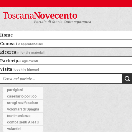
Home
Conosci
e approfondisci
Ricerca
in fonti e materiali
Partecipa
agli eventi
Visita
luoghi e itinerari
partigiani
casellario politico
stragi nazifasciste
volontari di Spagna
testimonianze
combattenti Alleati
volantini