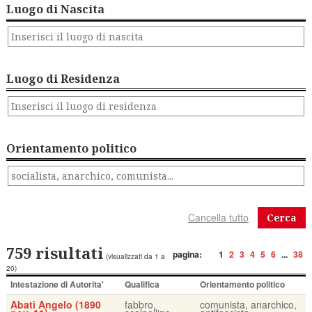
Luogo di Nascita
Luogo di Residenza
Orientamento politico
Cerca
759 risultati
pagina:
1
2
3
4
5
6
...
38
(visualizzati da 1 a
20)
Intestazione di Autorita'
Qualifica
Orientamento politico
Abati Angelo (1890
fabbro,
comunista, anarchico,