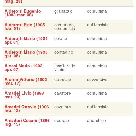
mag. 23)
Alderotti Eugenio
granataio
comunista
(1883 mar. 08)
Alderotti Ezio (1905
cameriere,
antifascista
feb. 01)
cementista
Alderotti Mario (1904
colono
comunista
apr. 01)
Alderotti Mario (1905
contadino
comunista
giu. 05)
Alessi Mario (1903
tessitore in
comunista
apr. 07)
vimini
Alunni Vittorio (1902
calzolaio
sovversivo
mar. 17)
Amadei Livio (1898
cavatore
comunista
mar. 23)
Amadei Ottavio (1906
cavatore
antifascista
feb. 12)
Amadori Cesare (1896
operaio
anarchico
lug. 15)