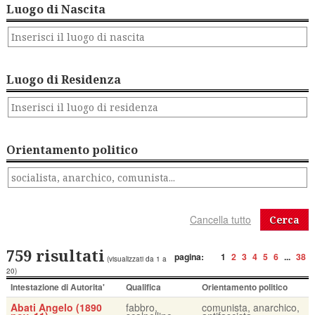
Luogo di Nascita
Luogo di Residenza
Orientamento politico
Cerca
759 risultati
pagina:
1
2
3
4
5
6
...
38
(visualizzati da 1 a
20)
Intestazione di Autorita'
Qualifica
Orientamento politico
Abati Angelo (1890
fabbro,
comunista, anarchico,