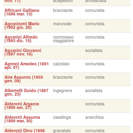
nov. 11)
scalpellino
antifascista
Affricani Galliano
bracciante
comunista
(1896 mar. 13)
Agostinetti Mario
manovale
comunista
(1902 giu. 26)
Agostini Alfredo
commesso
comunista
(1893 dic. 15)
viaggiatore
Agostini Giovanni
socialista
(1897 nov. 16)
Agresti Amedeo (1891
calzolaio
comunista
apr. 07)
Aira Assunto (1903
bracciante
comunista
gen. 08)
Albertelli Guido (1867
ingegnere
socialista
gen. 23)
Alderotti Argante
comunista
(1900 set. 27)
Alderotti Assunta
casalinga
anarchica
(1889 mar. 30)
Alderotti Dino (1898
granataio
comunista