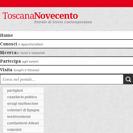
Home
Conosci
e approfondisci
Ricerca
in fonti e materiali
Partecipa
agli eventi
Visita
luoghi e itinerari
partigiani
casellario politico
stragi nazifasciste
volontari di Spagna
testimonianze
combattenti Alleati
volantini