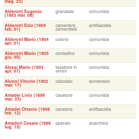
mag. 23)
Alderotti Eugenio
granataio
comunista
(1883 mar. 08)
Alderotti Ezio (1905
cameriere,
antifascista
feb. 01)
cementista
Alderotti Mario (1904
colono
comunista
apr. 01)
Alderotti Mario (1905
contadino
comunista
giu. 05)
Alessi Mario (1903
tessitore in
comunista
apr. 07)
vimini
Alunni Vittorio (1902
calzolaio
sovversivo
mar. 17)
Amadei Livio (1898
cavatore
comunista
mar. 23)
Amadei Ottavio (1906
cavatore
antifascista
feb. 12)
Amadori Cesare (1896
operaio
anarchico
lug. 15)