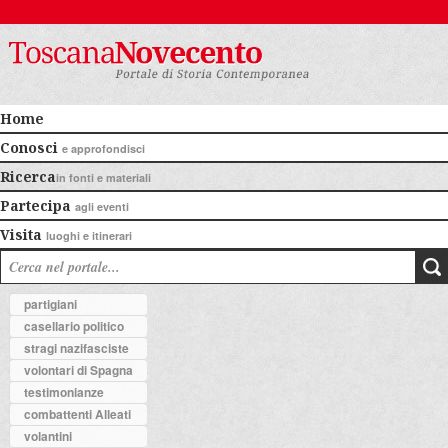
Home
Conosci
e approfondisci
Ricerca
in fonti e materiali
Partecipa
agli eventi
Visita
luoghi e itinerari
partigiani
casellario politico
stragi nazifasciste
volontari di Spagna
testimonianze
combattenti Alleati
volantini