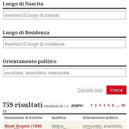
Luogo di Nascita
Luogo di Residenza
Orientamento politico
Cerca
759 risultati
pagina:
1
2
3
4
5
6
...
38
(visualizzati da 1 a
20)
Intestazione di Autorita'
Qualifica
Orientamento politico
Abati Angelo (1890
fabbro,
comunista, anarchico,