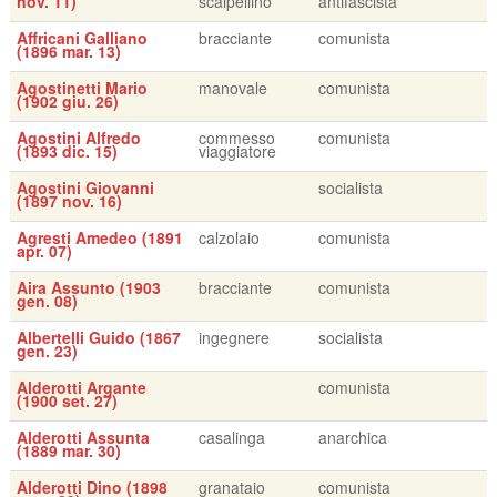
nov. 11)
scalpellino
antifascista
Affricani Galliano
bracciante
comunista
(1896 mar. 13)
Agostinetti Mario
manovale
comunista
(1902 giu. 26)
Agostini Alfredo
commesso
comunista
(1893 dic. 15)
viaggiatore
Agostini Giovanni
socialista
(1897 nov. 16)
Agresti Amedeo (1891
calzolaio
comunista
apr. 07)
Aira Assunto (1903
bracciante
comunista
gen. 08)
Albertelli Guido (1867
ingegnere
socialista
gen. 23)
Alderotti Argante
comunista
(1900 set. 27)
Alderotti Assunta
casalinga
anarchica
(1889 mar. 30)
Alderotti Dino (1898
granataio
comunista