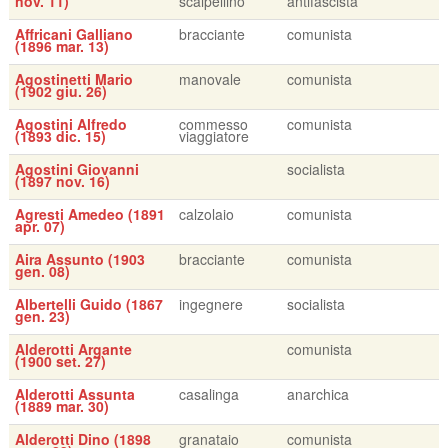
nov. 11)
scalpellino
antifascista
Affricani Galliano
bracciante
comunista
(1896 mar. 13)
Agostinetti Mario
manovale
comunista
(1902 giu. 26)
Agostini Alfredo
commesso
comunista
(1893 dic. 15)
viaggiatore
Agostini Giovanni
socialista
(1897 nov. 16)
Agresti Amedeo (1891
calzolaio
comunista
apr. 07)
Aira Assunto (1903
bracciante
comunista
gen. 08)
Albertelli Guido (1867
ingegnere
socialista
gen. 23)
Alderotti Argante
comunista
(1900 set. 27)
Alderotti Assunta
casalinga
anarchica
(1889 mar. 30)
Alderotti Dino (1898
granataio
comunista