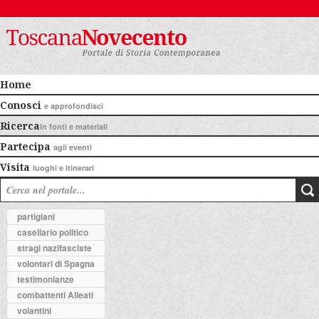
Home
Conosci
e approfondisci
Ricerca
in fonti e materiali
Partecipa
agli eventi
Visita
luoghi e itinerari
partigiani
casellario politico
stragi nazifasciste
volontari di Spagna
testimonianze
combattenti Alleati
volantini