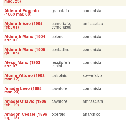
mag. 23)
Alderotti Eugenio
granataio
comunista
(1883 mar. 08)
Alderotti Ezio (1905
cameriere,
antifascista
feb. 01)
cementista
Alderotti Mario (1904
colono
comunista
apr. 01)
Alderotti Mario (1905
contadino
comunista
giu. 05)
Alessi Mario (1903
tessitore in
comunista
apr. 07)
vimini
Alunni Vittorio (1902
calzolaio
sovversivo
mar. 17)
Amadei Livio (1898
cavatore
comunista
mar. 23)
Amadei Ottavio (1906
cavatore
antifascista
feb. 12)
Amadori Cesare (1896
operaio
anarchico
lug. 15)