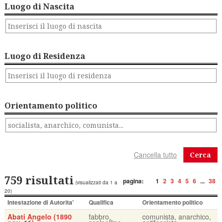
Luogo di Nascita
Luogo di Residenza
Orientamento politico
Cerca
759 risultati
pagina:
1
2
3
4
5
6
...
38
(visualizzati da 1 a
20)
Intestazione di Autorita'
Qualifica
Orientamento politico
Abati Angelo (1890
fabbro,
comunista, anarchico,