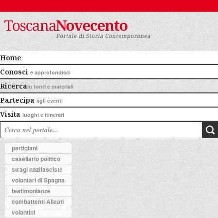
Home
Conosci
e approfondisci
Ricerca
in fonti e materiali
Partecipa
agli eventi
Visita
luoghi e itinerari
partigiani
casellario politico
stragi nazifasciste
volontari di Spagna
testimonianze
combattenti Alleati
volantini