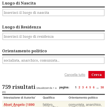
Luogo di Nascita
Luogo di Residenza
Orientamento politico
Cerca
759 risultati
pagina:
1
2
3
4
5
6
...
38
(visualizzati da 1 a
20)
Intestazione di Autorita'
Qualifica
Orientamento politico
Abati Angelo (1890
fabbro,
comunista, anarchico,