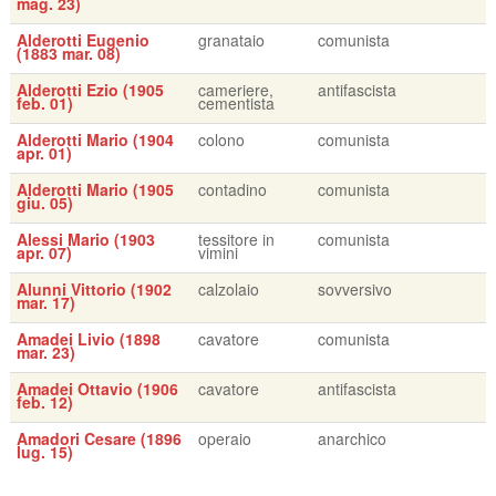
mag. 23)
Alderotti Eugenio
granataio
comunista
(1883 mar. 08)
Alderotti Ezio (1905
cameriere,
antifascista
feb. 01)
cementista
Alderotti Mario (1904
colono
comunista
apr. 01)
Alderotti Mario (1905
contadino
comunista
giu. 05)
Alessi Mario (1903
tessitore in
comunista
apr. 07)
vimini
Alunni Vittorio (1902
calzolaio
sovversivo
mar. 17)
Amadei Livio (1898
cavatore
comunista
mar. 23)
Amadei Ottavio (1906
cavatore
antifascista
feb. 12)
Amadori Cesare (1896
operaio
anarchico
lug. 15)