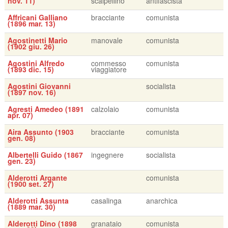
nov. 11)
scalpellino
antifascista
Affricani Galliano
bracciante
comunista
(1896 mar. 13)
Agostinetti Mario
manovale
comunista
(1902 giu. 26)
Agostini Alfredo
commesso
comunista
(1893 dic. 15)
viaggiatore
Agostini Giovanni
socialista
(1897 nov. 16)
Agresti Amedeo (1891
calzolaio
comunista
apr. 07)
Aira Assunto (1903
bracciante
comunista
gen. 08)
Albertelli Guido (1867
ingegnere
socialista
gen. 23)
Alderotti Argante
comunista
(1900 set. 27)
Alderotti Assunta
casalinga
anarchica
(1889 mar. 30)
Alderotti Dino (1898
granataio
comunista