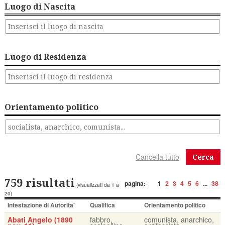
Luogo di Nascita
Luogo di Residenza
Orientamento politico
Cerca
759 risultati
pagina:
1
2
3
4
5
6
...
38
(visualizzati da 1 a
20)
Intestazione di Autorita'
Qualifica
Orientamento politico
Abati Angelo (1890
fabbro,
comunista, anarchico,