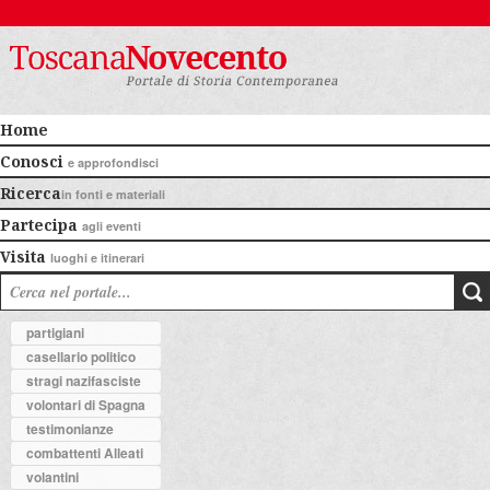
Home
Conosci
e approfondisci
Ricerca
in fonti e materiali
Partecipa
agli eventi
Visita
luoghi e itinerari
partigiani
casellario politico
stragi nazifasciste
volontari di Spagna
testimonianze
combattenti Alleati
volantini