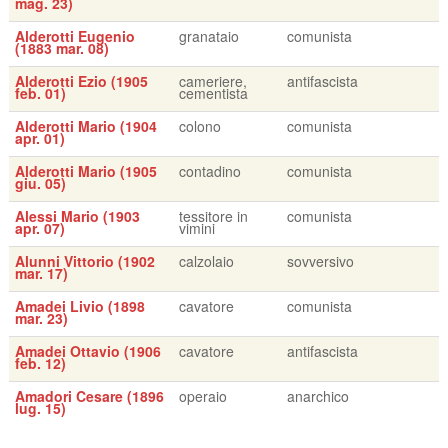
mag. 23)
Alderotti Eugenio
granataio
comunista
(1883 mar. 08)
Alderotti Ezio (1905
cameriere,
antifascista
feb. 01)
cementista
Alderotti Mario (1904
colono
comunista
apr. 01)
Alderotti Mario (1905
contadino
comunista
giu. 05)
Alessi Mario (1903
tessitore in
comunista
apr. 07)
vimini
Alunni Vittorio (1902
calzolaio
sovversivo
mar. 17)
Amadei Livio (1898
cavatore
comunista
mar. 23)
Amadei Ottavio (1906
cavatore
antifascista
feb. 12)
Amadori Cesare (1896
operaio
anarchico
lug. 15)