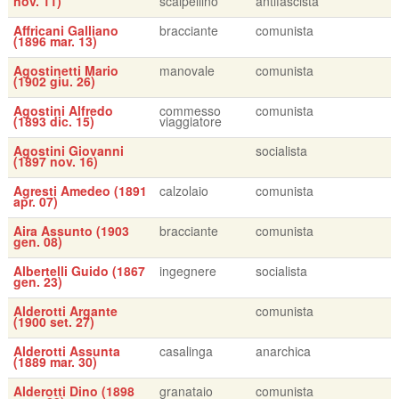
nov. 11)
scalpellino
antifascista
Affricani Galliano
bracciante
comunista
(1896 mar. 13)
Agostinetti Mario
manovale
comunista
(1902 giu. 26)
Agostini Alfredo
commesso
comunista
(1893 dic. 15)
viaggiatore
Agostini Giovanni
socialista
(1897 nov. 16)
Agresti Amedeo (1891
calzolaio
comunista
apr. 07)
Aira Assunto (1903
bracciante
comunista
gen. 08)
Albertelli Guido (1867
ingegnere
socialista
gen. 23)
Alderotti Argante
comunista
(1900 set. 27)
Alderotti Assunta
casalinga
anarchica
(1889 mar. 30)
Alderotti Dino (1898
granataio
comunista