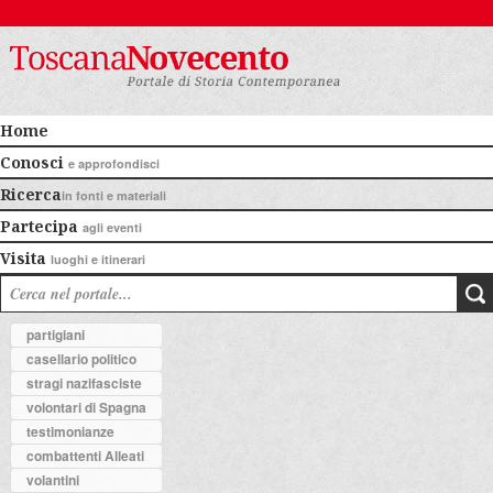
Home
Conosci
e approfondisci
Ricerca
in fonti e materiali
Partecipa
agli eventi
Visita
luoghi e itinerari
partigiani
casellario politico
stragi nazifasciste
volontari di Spagna
testimonianze
combattenti Alleati
volantini