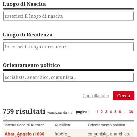
Luogo di Nascita
Luogo di Residenza
Orientamento politico
Cerca
759 risultati
pagina:
1
2
3
4
5
6
...
38
(visualizzati da 1 a
20)
Intestazione di Autorita'
Qualifica
Orientamento politico
Abati Angelo (1890
fabbro,
comunista, anarchico,