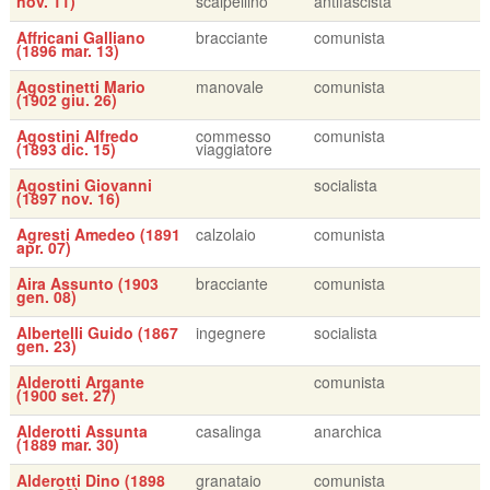
nov. 11)
scalpellino
antifascista
Affricani Galliano
bracciante
comunista
(1896 mar. 13)
Agostinetti Mario
manovale
comunista
(1902 giu. 26)
Agostini Alfredo
commesso
comunista
(1893 dic. 15)
viaggiatore
Agostini Giovanni
socialista
(1897 nov. 16)
Agresti Amedeo (1891
calzolaio
comunista
apr. 07)
Aira Assunto (1903
bracciante
comunista
gen. 08)
Albertelli Guido (1867
ingegnere
socialista
gen. 23)
Alderotti Argante
comunista
(1900 set. 27)
Alderotti Assunta
casalinga
anarchica
(1889 mar. 30)
Alderotti Dino (1898
granataio
comunista