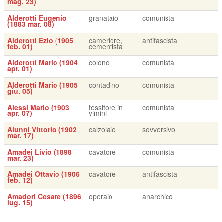
mag. 23)
Alderotti Eugenio
granataio
comunista
(1883 mar. 08)
Alderotti Ezio (1905
cameriere,
antifascista
feb. 01)
cementista
Alderotti Mario (1904
colono
comunista
apr. 01)
Alderotti Mario (1905
contadino
comunista
giu. 05)
Alessi Mario (1903
tessitore in
comunista
apr. 07)
vimini
Alunni Vittorio (1902
calzolaio
sovversivo
mar. 17)
Amadei Livio (1898
cavatore
comunista
mar. 23)
Amadei Ottavio (1906
cavatore
antifascista
feb. 12)
Amadori Cesare (1896
operaio
anarchico
lug. 15)