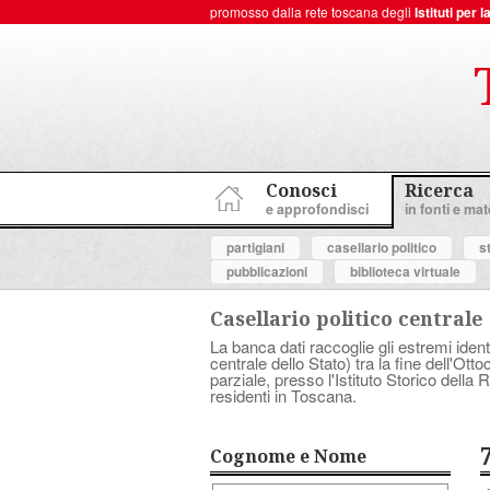
promosso dalla rete toscana degli
Istituti per
ToscanaNovecento Portale di Storia Contemporanea
Conosci
Ricerca
e approfondisci
in fonti e mate
partigiani
casellario politico
s
pubblicazioni
biblioteca virtuale
Casellario politico centrale
La banca dati raccoglie gli estremi ident
centrale dello Stato) tra la fine dell'Ott
parziale, presso l'Istituto Storico dell
residenti in Toscana.
Cognome e Nome