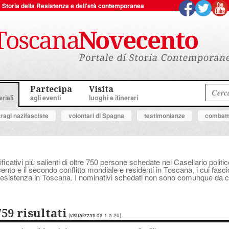
 la Storia della Resistenza e dell'età contemporanea
Partecipa
Visita
riali
agli eventi
luoghi e itinerari
tragi nazifasciste
volontari di Spagna
testimonianze
combatte
ificativi più salienti di oltre 750 persone schedate nel Casellario polit
ocento e il secondo conflitto mondiale e residenti in Toscana, i cui fasc
a Resistenza in Toscana. I nominativi schedati non sono comunque da con
759 risultati
(visualizzati da 1 a 20)