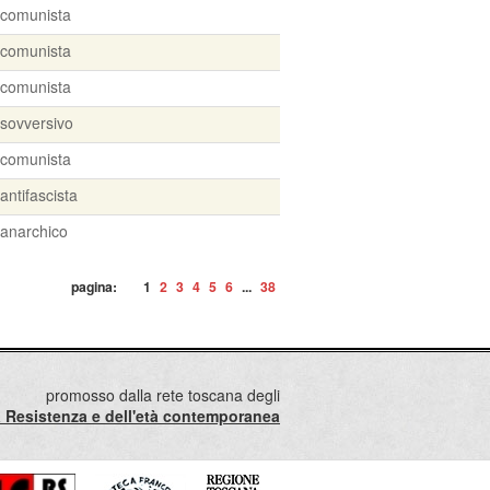
comunista
comunista
comunista
sovversivo
comunista
antifascista
anarchico
pagina:
1
2
3
4
5
6
...
38
promosso dalla rete toscana degli
lla Resistenza e dell'età contemporanea