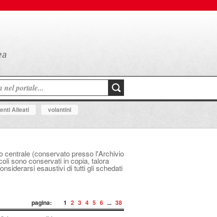
nti Alleati
volantini
ico centrale (conservato presso l'Archivio
icoli sono conservati in copia, talora
siderarsi esaustivi di tutti gli schedati
pagina:
1
2
3
4
5
6
...
38