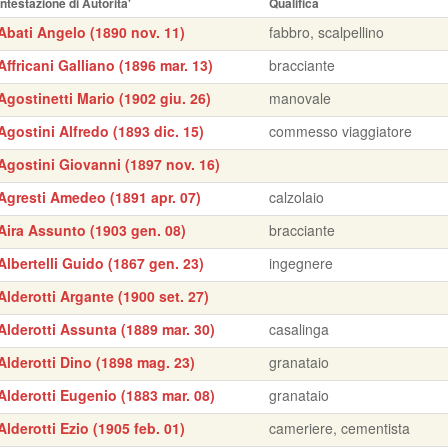
Intestazione di Autorita'
Qualifica
Abati Angelo (1890 nov. 11)
fabbro, scalpellino
Affricani Galliano (1896 mar. 13)
bracciante
Agostinetti Mario (1902 giu. 26)
manovale
Agostini Alfredo (1893 dic. 15)
commesso viaggiatore
Agostini Giovanni (1897 nov. 16)
Agresti Amedeo (1891 apr. 07)
calzolaio
Aira Assunto (1903 gen. 08)
bracciante
Albertelli Guido (1867 gen. 23)
ingegnere
Alderotti Argante (1900 set. 27)
Alderotti Assunta (1889 mar. 30)
casalinga
Alderotti Dino (1898 mag. 23)
granataio
Alderotti Eugenio (1883 mar. 08)
granataio
Alderotti Ezio (1905 feb. 01)
cameriere, cementista