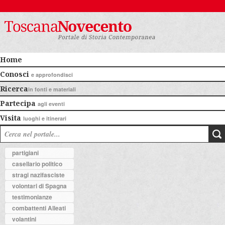
Home
Conosci
e approfondisci
Ricerca
in fonti e materiali
Partecipa
agli eventi
Visita
luoghi e itinerari
partigiani
casellario politico
stragi nazifasciste
volontari di Spagna
testimonianze
combattenti Alleati
volantini