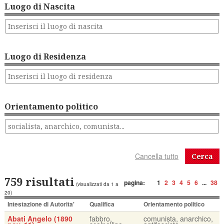
Luogo di Nascita
Luogo di Residenza
Orientamento politico
Cerca
759 risultati
pagina:
1
2
3
4
5
6
...
38
(visualizzati da 1 a
20)
Intestazione di Autorita'
Qualifica
Orientamento politico
Abati Angelo (1890
fabbro,
comunista, anarchico,