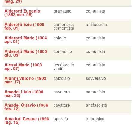
mag. 23)
Alderotti Eugenio
granataio
comunista
(1883 mar. 08)
Alderotti Ezio (1905
cameriere,
antifascista
feb. 01)
cementista
Alderotti Mario (1904
colono
comunista
apr. 01)
Alderotti Mario (1905
contadino
comunista
giu. 05)
Alessi Mario (1903
tessitore in
comunista
apr. 07)
vimini
Alunni Vittorio (1902
calzolaio
sovversivo
mar. 17)
Amadei Livio (1898
cavatore
comunista
mar. 23)
Amadei Ottavio (1906
cavatore
antifascista
feb. 12)
Amadori Cesare (1896
operaio
anarchico
lug. 15)