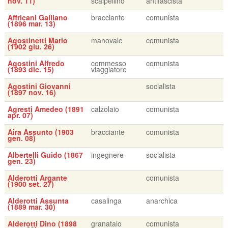
nov. 11)
scalpellino
antifascista
Affricani Galliano
bracciante
comunista
(1896 mar. 13)
Agostinetti Mario
manovale
comunista
(1902 giu. 26)
Agostini Alfredo
commesso
comunista
(1893 dic. 15)
viaggiatore
Agostini Giovanni
socialista
(1897 nov. 16)
Agresti Amedeo (1891
calzolaio
comunista
apr. 07)
Aira Assunto (1903
bracciante
comunista
gen. 08)
Albertelli Guido (1867
ingegnere
socialista
gen. 23)
Alderotti Argante
comunista
(1900 set. 27)
Alderotti Assunta
casalinga
anarchica
(1889 mar. 30)
Alderotti Dino (1898
granataio
comunista