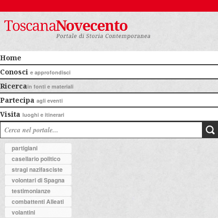
Home
Conosci
e approfondisci
Ricerca
in fonti e materiali
Partecipa
agli eventi
Visita
luoghi e itinerari
partigiani
casellario politico
stragi nazifasciste
volontari di Spagna
testimonianze
combattenti Alleati
volantini