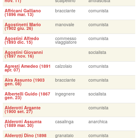
nov. 11)
scalpellino
antifascista
Affricani Galliano
bracciante
comunista
(1896 mar. 13)
Agostinetti Mario
manovale
comunista
(1902 giu. 26)
Agostini Alfredo
commesso
comunista
(1893 dic. 15)
viaggiatore
Agostini Giovanni
socialista
(1897 nov. 16)
Agresti Amedeo (1891
calzolaio
comunista
apr. 07)
Aira Assunto (1903
bracciante
comunista
gen. 08)
Albertelli Guido (1867
ingegnere
socialista
gen. 23)
Alderotti Argante
comunista
(1900 set. 27)
Alderotti Assunta
casalinga
anarchica
(1889 mar. 30)
Alderotti Dino (1898
granataio
comunista