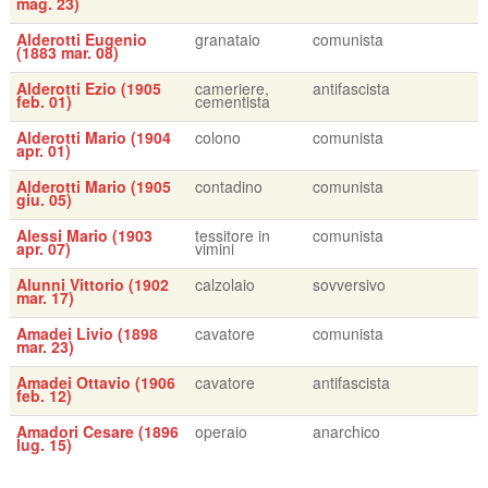
mag. 23)
Alderotti Eugenio
granataio
comunista
(1883 mar. 08)
Alderotti Ezio (1905
cameriere,
antifascista
feb. 01)
cementista
Alderotti Mario (1904
colono
comunista
apr. 01)
Alderotti Mario (1905
contadino
comunista
giu. 05)
Alessi Mario (1903
tessitore in
comunista
apr. 07)
vimini
Alunni Vittorio (1902
calzolaio
sovversivo
mar. 17)
Amadei Livio (1898
cavatore
comunista
mar. 23)
Amadei Ottavio (1906
cavatore
antifascista
feb. 12)
Amadori Cesare (1896
operaio
anarchico
lug. 15)