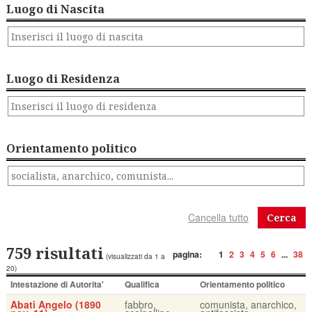
Luogo di Nascita
Luogo di Residenza
Orientamento politico
Cerca
759 risultati
pagina:
1
2
3
4
5
6
...
38
(visualizzati da 1 a
20)
Intestazione di Autorita'
Qualifica
Orientamento politico
Abati Angelo (1890
fabbro,
comunista, anarchico,