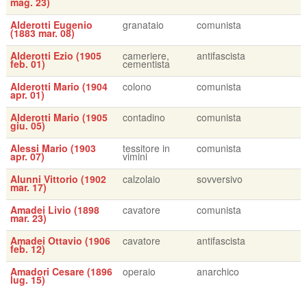
mag. 23)
Alderotti Eugenio
granataio
comunista
(1883 mar. 08)
Alderotti Ezio (1905
cameriere,
antifascista
feb. 01)
cementista
Alderotti Mario (1904
colono
comunista
apr. 01)
Alderotti Mario (1905
contadino
comunista
giu. 05)
Alessi Mario (1903
tessitore in
comunista
apr. 07)
vimini
Alunni Vittorio (1902
calzolaio
sovversivo
mar. 17)
Amadei Livio (1898
cavatore
comunista
mar. 23)
Amadei Ottavio (1906
cavatore
antifascista
feb. 12)
Amadori Cesare (1896
operaio
anarchico
lug. 15)