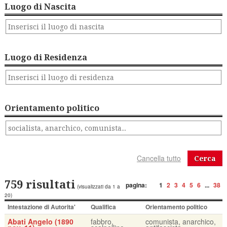
Luogo di Nascita
Luogo di Residenza
Orientamento politico
Cerca
759 risultati
pagina:
1
2
3
4
5
6
...
38
(visualizzati da 1 a
20)
Intestazione di Autorita'
Qualifica
Orientamento politico
Abati Angelo (1890
fabbro,
comunista, anarchico,