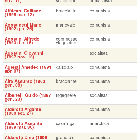
nov. 11)
scalpellino
antifascista
Affricani Galliano
bracciante
comunista
(1896 mar. 13)
Agostinetti Mario
manovale
comunista
(1902 giu. 26)
Agostini Alfredo
commesso
comunista
(1893 dic. 15)
viaggiatore
Agostini Giovanni
socialista
(1897 nov. 16)
Agresti Amedeo (1891
calzolaio
comunista
apr. 07)
Aira Assunto (1903
bracciante
comunista
gen. 08)
Albertelli Guido (1867
ingegnere
socialista
gen. 23)
Alderotti Argante
comunista
(1900 set. 27)
Alderotti Assunta
casalinga
anarchica
(1889 mar. 30)
Alderotti Dino (1898
granataio
comunista