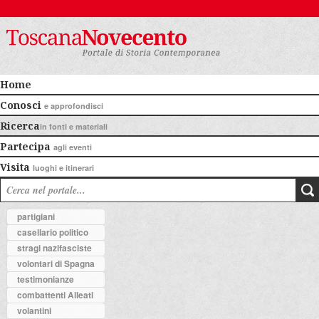
Home
Conosci
e approfondisci
Ricerca
in fonti e materiali
Partecipa
agli eventi
Visita
luoghi e itinerari
partigiani
casellario politico
stragi nazifasciste
volontari di Spagna
testimonianze
combattenti Alleati
volantini